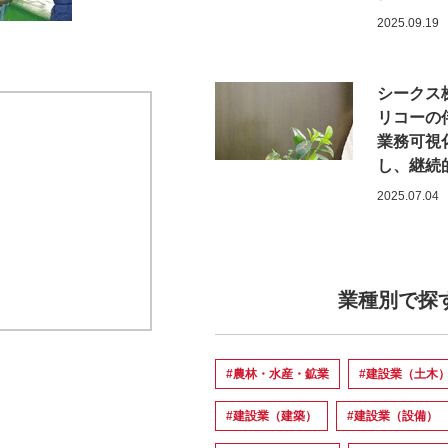
2025.09.19
シークス
リコーの
業務可視
し、継続
2025.07.04
業種別で探
#農林・水産・鉱業
#建設業（土木
#建設業（建築）
#建設業（設備）