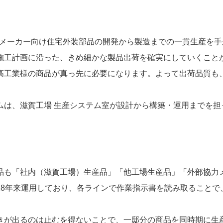
宅メーカー向け住宅外装部品の開発から製造までの一貫生産を
施工計画に沿った、きめ細かな製品出荷を確実にしていくこと
高工業様の商品が真っ先に必要になります。よって出荷品質も
ムは、滋賀工場 生産システム室が設計から構築・運用までを担
品も「社内（滋賀工場）生産品」「他工場生産品」「外部協力
18年来運用しており、各ラインで作業指示書を読み取ることで
きが出るのは止むを得ないことで、一邸分の商品を同時期に生