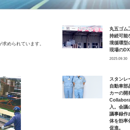
2026.02.06
丸五ゴム
持続可能
境循環型
が求められています。
現場のD
2025.09.30
スタンレ
自動車部
カーの開発
Collabor
入。会議
議事録作
体を効率
促進。