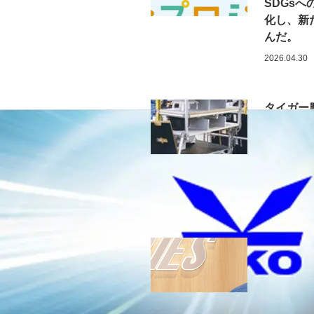
SDGs
化し、新
んだ。
2026.04.30
タイガー
生産工程
から自動
し、組立
産性の向
2026.03.11
株式会社
本社移転
ティ体制
ラの導入
クプレイ