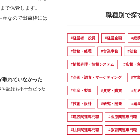
日まで保管します。
職種別で探
生産なので出荷枠には
#経営者・役員
#経営企画
#総
#財務・経理
#営業事務
#法務
#情報処理・情報システム
#広報・
#企画・調査・マーケティング
#営
が取れていなかった
スや記録も不十分だった
#生産・製造
#資材・購買
#配
#技術・設計
#研究・開発
#編
#建設関連専門職
#医療関連専門職
#法律関連専門職
#教育関連専門職