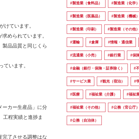
#製造業（食料品）
#製造業（化学
#製造業（医薬品）
#製造業（機械
手がけています。
#製造業（印刷）
#製造業（その他
が求められています。
#運輸
#倉庫
#情報・通信業
、製品品質と同じくら
#流通業（小売）
#銀行業
#保
っています。
#金融（銀行・保険・証券除く）
#
#サービス業
#観光（宿泊）
#
#医療
#福祉業（介護）
#福祉
メーカー生産品」に分
#福祉業（その他）
#公務（官公庁
、工程実績と進捗ま
#公務（自治体）
産完了させる調整はな