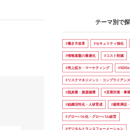
テーマ別で探
#働き方改革
#セキュリティ強化
#情報基盤の最適化
#コスト削減
#売上拡大・マーケティング
#SDG
#リスクマネジメント・コンプライアン
#脱炭素・資源循環
#災害対策・事
#組織活性化・人材育成
#顧客満足
#グローバル化・グローバル経営
#デジタルトランスフォーメーション