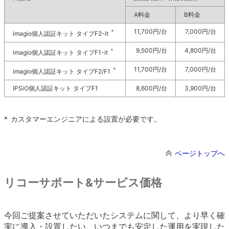
A料金
B料金
11,700円/台
7,000円/台
＊
imagio個人認証キット タイプF2-it
9,500円/台
4,800円/台
＊
imagio個人認証キット タイプF1-it
11,700円/台
7,000円/台
＊
imagio個人認証キット タイプF2/F1
IPSiO個人認証キット タイプF1
8,600円/台
3,900円/台
*
カスタマーエンジニアによる設置が必要です。
ページトップへ
リコーサポート&サービス価格
今回ご提案させていただいたシステムに関して、より早く確
実に導入・設置したい、いつまでも安定した運用を実現した