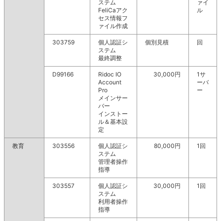
ステム
ァイ
FeliCaアク
ル
セス情報フ
ァイル作成
303759
個人認証シ
個別見積
回
ステム
最終調整
D99166
Ridoc IO
30,000円
1サ
Account
ーバ
Pro
ー
メインサー
バー
インストー
ル＆基本設
定
教育
303556
個人認証シ
80,000円
1回
ステム
管理者操作
指導
303557
個人認証シ
30,000円
1回
ステム
利用者操作
指導