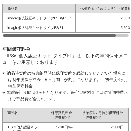
商品名
拡張料金（1台につき）（消費
imagio個人認証キット タイプF2-it/F1-it
2,50
imagio個人認証キット タイプF2/F1
5,50
年間保守料金
「IPSiO個人認証キット タイプF1」は、以下の年間保守メニ
ューをご用意しております。
※
納品時契約の特典納品時に保守契約を締結していただいた場合に
は初年度保守料金（6ヶ月間）が割引になります。（初年度6ヶ月
特別保守料金）
※
無償保証期間は6ヶ月となります。保守契約料金には訪問調整費お
よび部品費が含まれます。
商品名
保守契約料金
初年度6ヶ月特別保守料金
（消費税別）
（消費税別）
IPSiO個人認証キット
7,200円/年
2,900円