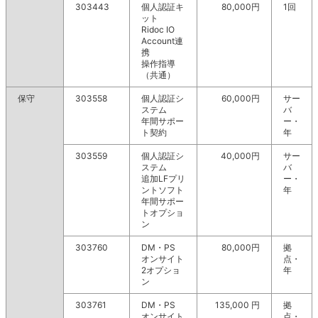
303443
個人認証キ
80,000円
1回
ット
Ridoc IO
Account連
携
操作指導
（共通）
保守
303558
個人認証シ
60,000円
サー
ステム
バ
年間サポー
ー・
ト契約
年
303559
個人認証シ
40,000円
サー
ステム
バ
追加LFプリ
ー・
ントソフト
年
年間サポー
トオプショ
ン
303760
DM・PS
80,000円
拠
オンサイト
点・
2オプショ
年
ン
303761
DM・PS
135,000
円
拠
オンサイト
点・