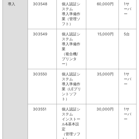
導入
303548
個人認証シ
60,000円
1サ
ステム
ーバ
導入準備作
ー
業（管理ソ
フト）
303549
個人認証シ
15,000円
5台
ステム
導入準備作
業
（複合機/
プリンタ
ー）
303550
個人認証シ
35,000円
1サ
ステム
ーバ
導入準備作
ー
業（LEプリ
ントソフ
ト）
303551
個人認証シ
30,000円
1サ
ステム
ーバ
インストー
ー
ル&基本設
定
（管理ソフ
ト）