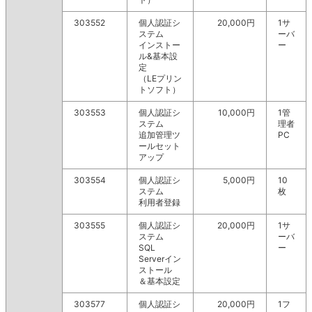
303552
個人認証シ
20,000円
1サ
ステム
ーバ
インストー
ー
ル&基本設
定
（LEプリン
トソフト）
303553
個人認証シ
10,000円
1管
ステム
理者
追加管理ツ
PC
ールセット
アップ
303554
個人認証シ
5,000円
10
ステム
枚
利用者登録
303555
個人認証シ
20,000円
1サ
ステム
ーバ
SQL
ー
Serverイン
ストール
＆基本設定
303577
個人認証シ
20,000円
1フ