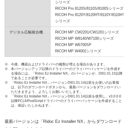
シリーズ
RICOH Pro 8120S/8110S/8100Sシリーズ
RICOH Pro 8120Y/8120HT/8110Y/8110HT
シリーズ
デジタル広幅複合機
RICOH MP CW2201/CW1201シリーズ
RICOH MP W8140/W7100シリーズ
RICOH MP W6700SP
RICOH MP W4002シリーズ
※
今後、機器およびドライバーの種類が増える場合があります。
※
本バージョンアップ以降のドライバーのドライバーパッケージを作成す
る場合には、「Ridoc Ez Installer NX」のバージョンが、DI01.01.15以降
であることが必要です。
※
「Ridoc Ez Installer NX」バージョンDI01.01.14以前をお使いのお客様
は、以下のダウンロードボタンから、最新バージョンをダウンロードい
ただきますよう、よろしくお願いいたします。
※
「Ridoc Ez Installer NX」バージョンDI01.01.14以前を使用し、v3.0.0.0
以降PCL6/PostScriptドライバーのドライバーパッケージを作成すること
は、保証いたしかねます。
最新バージョンは「Ridoc Ez Installer NX」からダウンロード