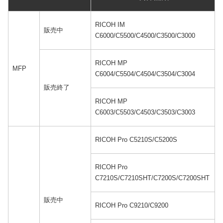
RICOH IM
販売中
C6000/C5500/C4500/C3500/C3000
RICOH MP
MFP
C6004/C5504/C4504/C3504/C3004
販売終了
RICOH MP
C6003/C5503/C4503/C3503/C3003
RICOH Pro C5210S/C5200S
RICOH Pro
C7210S/C7210SHT/C7200S/C7200SHT
販売中
RICOH Pro C9210/C9200