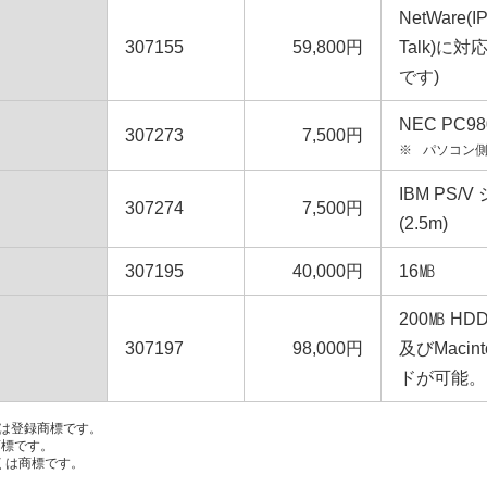
NetWare(I
307155
59,800円
Talk)に対
です)
NEC PC
307273
7,500円
※
パソコン側
IBM PS
307274
7,500円
(2.5m)
307195
40,000円
16㎆
200㎆ H
307197
98,000円
及びMacin
ドが可能。
は登録商標です。
の商標です。
しくは商標です。