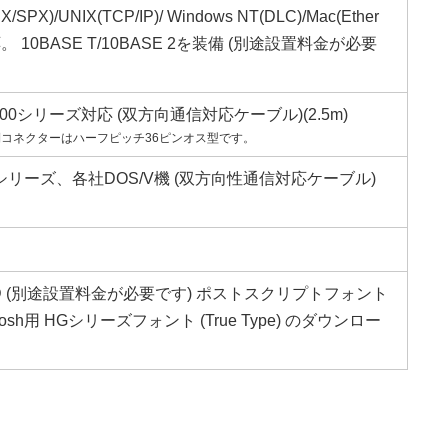
PX/SPX)/UNIX(TCP/IP)/ Windows NT(DLC)/Mac(Ether
応。 10BASE T/10BASE 2を装備 (別途設置料金が必要
9800シリーズ対応 (双方向通信対応ケーブル)(2.5m)
コネクターはハーフピッチ36ピンオス型です。
/V シリーズ、各社DOS/V機 (双方向性通信対応ケーブル)
DD (別途設置料金が必要です) ポストスクリプトフォント
tosh用 HGシリーズフォント (True Type) のダウンロー