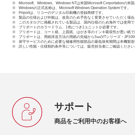
※
Microsoft、Windows、Windows NTは米国Microsoft Corpor
※
Windowsの正式名称は、Microsoft Windows Operation Systemです。
※
Priportは、リコーのデジタル印刷機の登録商標です。
※
製品の仕様および外観は、改良のため予告なく変更させていただく場合
※
このカタログに掲載されている製品は、国内仕様のため海外では使用で
※
プリポートのカラードラム、1色につき1ユニットが必要です。
※
プリポートは、コート紙、上質紙、はがき等のインキ吸収性が悪い紙で
※
プリポートは、用紙排送方法の用紙の先端から5㎜(VTシリーズ・JP1000
※
保守サービスのために必要な補修用性能部品の最低保有期間は本機製造
※
詳しい性能・仕様制約条件等については、販売担当者にご確認ください
サポート
商品をご利用中のお客様へ