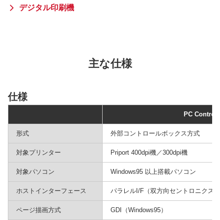
デジタル印刷機
主な仕様
仕様
PC Controll
形式
外部コントロールボックス方式
対象プリンター
Priport 400dpi機／300dpi機
対象パソコン
Windows95 以上搭載パソコン
ホストインターフェース
パラレルI/F（双方向セントロニクス
ページ描画方式
GDI（Windows95）