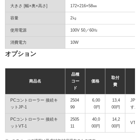
大きさ [幅×奥×高さ]
172×216×58㎜
容量
2㎏
使用電源
100V 50／60㎐
消費電力
10W
オプション
品種
取付
商品名
コー
価格
費
ド
PCコントローラー 接続キ
2504
6,00
13,4
JP5
ットJP-1
99
0円
00円
す。
PCコントローラー 接続キ
2505
40,0
14,2
VT
ットVT-1
11
00円
00円