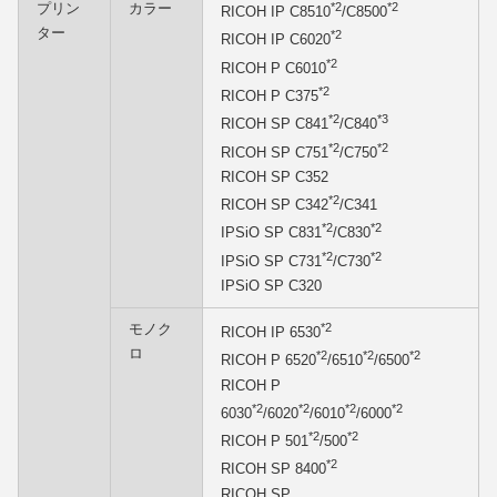
プリン
カラー
*2
*2
RICOH IP C8510
/C8500
ター
*2
RICOH IP C6020
*2
RICOH P C6010
*2
RICOH P C375
*2
*3
RICOH SP C841
/C840
*2
*2
RICOH SP C751
/C750
RICOH SP C352
*2
RICOH SP C342
/C341
*2
*2
IPSiO SP C831
/C830
*2
*2
IPSiO SP C731
/C730
IPSiO SP C320
モノク
*2
RICOH IP 6530
ロ
*2
*2
*2
RICOH P 6520
/6510
/6500
RICOH P
*2
*2
*2
*2
6030
/6020
/6010
/6000
*2
*2
RICOH P 501
/500
*2
RICOH SP 8400
RICOH SP