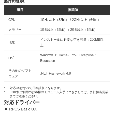
動作環境
項目
推奨値
CPU
1GHz以上（32bit） / 2GHz以上（64bit）
メモリー
1GB以上（32bit） / 2GB以上（64bit）
インストールに必要な空き容量：200MB以
HDD
上
Windows 11 Home / Pro / Enterprise /
*
OS
Education
その他のソフト
.NET Framework 4.8
ウェア
*
対応OSはすべて日本語版になります。
*
32bit版ご利用のお客様のモジュール入手につきましては、弊社担当営業
までご連絡ください。
対応ドライバー
RPCS Basic UX