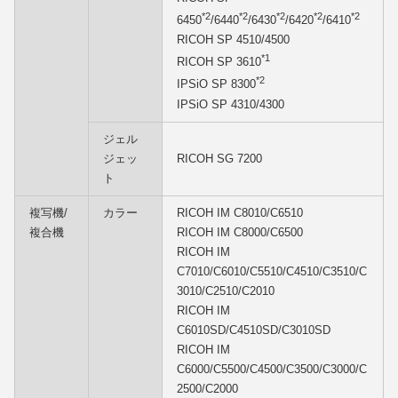
*2
*2
*2
*2
*2
6450
/6440
/6430
/6420
/6410
RICOH SP 4510/4500
*1
RICOH SP 3610
*2
IPSiO SP 8300
IPSiO SP 4310/4300
ジェル
ジェッ
RICOH SG 7200
ト
複写機/
カラー
RICOH IM C8010/C6510
複合機
RICOH IM C8000/C6500
RICOH IM
C7010/C6010/C5510/C4510/C3510/C
3010/C2510/C2010
RICOH IM
C6010SD/C4510SD/C3010SD
RICOH IM
C6000/C5500/C4500/C3500/C3000/C
2500/C2000