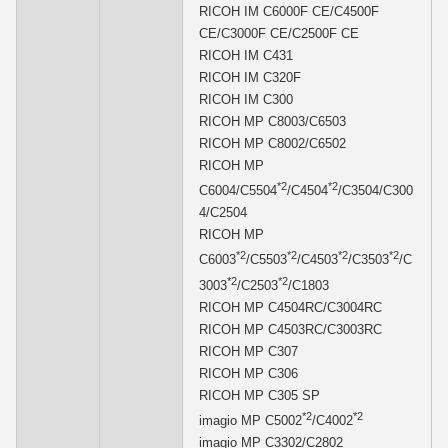
RICOH IM C6000F CE/C4500F
CE/C3000F CE/C2500F CE
RICOH IM C431
RICOH IM C320F
RICOH IM C300
RICOH MP C8003/C6503
RICOH MP C8002/C6502
RICOH MP
*2
*2
C6004/C5504
/C4504
/C3504/C300
4/C2504
RICOH MP
*2
*2
*2
*2
C6003
/C5503
/C4503
/C3503
/C
*2
*2
3003
/C2503
/C1803
RICOH MP C4504RC/C3004RC
RICOH MP C4503RC/C3003RC
RICOH MP C307
RICOH MP C306
RICOH MP C305 SP
*2
*2
imagio MP C5002
/C4002
imagio MP C3302/C2802