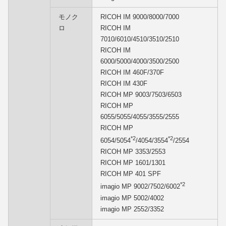
モノク
RICOH IM 9000/8000/7000
ロ
RICOH IM
7010/6010/4510/3510/2510
RICOH IM
6000/5000/4000/3500/2500
RICOH IM 460F/370F
RICOH IM 430F
RICOH MP 9003/7503/6503
RICOH MP
6055/5055/4055/3555/2555
RICOH MP
*2
*2
6054/5054
/4054/3554
/2554
RICOH MP 3353/2553
RICOH MP 1601/1301
RICOH MP 401 SPF
*2
imagio MP 9002/7502/6002
imagio MP 5002/4002
imagio MP 2552/3352