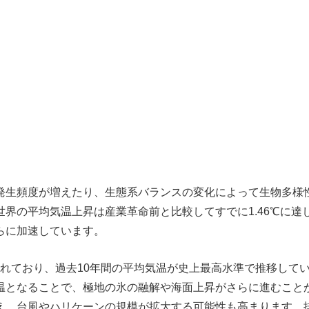
発生頻度が増えたり、生態系バランスの変化によって生物多様
界の平均気温上昇は産業革命前と比較してすでに1.46℃に達
らに加速しています。
示されており、過去10年間の平均気温が史上最高水準で推移して
温となることで、極地の氷の融解や海面上昇がさらに進むこと
え、台風やハリケーンの規模が拡大する可能性も高まります。