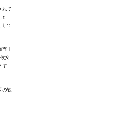
されて
した
として
海面上
気候変
ます
災の観