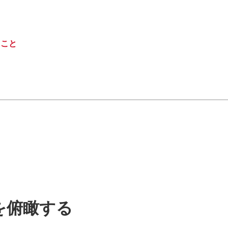
ること
を俯瞰する