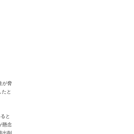
性が脅
したと
いると
が懸念
排出削