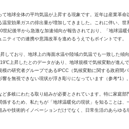
って地球全体の平均気温が上昇する現象です。近年は産業革命
る温室効果ガスの排出量が増加してきました。これに伴い、世
20世紀後半から急激な加速傾向が報告されており、「地球温暖
ュニティでの連携や意識改革を進めるうえでもポイントです。
ど上昇しており、地球上の海面水温や陸域の気温でも一致した傾
.19℃上昇したとのデータがあり、地球規模で気候変動が進ん
模の研究者グループであるIPCC（気候変動に関する政府間パ
響を無視できない現状が浮き彫りになっています（参考*1）
など多岐にわたる取り組みが必要とされています。特に家庭部
関係するため、私たちが「地球温暖化の現状」を知ることは、
組みや技術的イノベーションだけでなく、日常生活のあらゆる