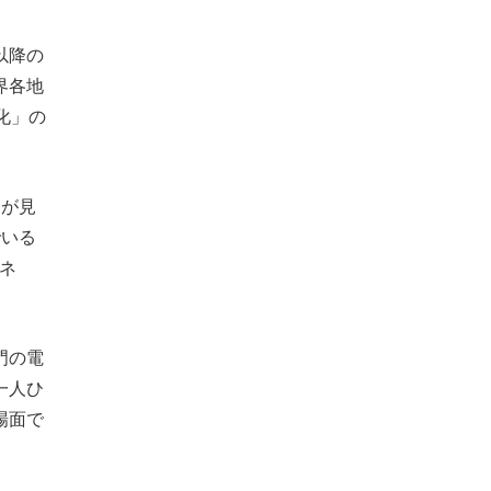
以降の
界各地
化」の
向が見
でいる
ネ
。
門の電
一人ひ
場面で