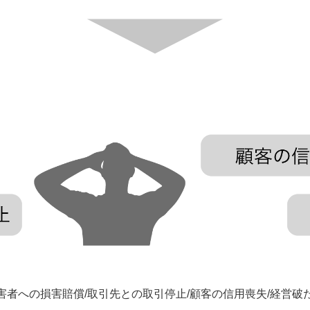
害者への損害賠償/取引先との取引停止/顧客の信用喪失/経営破