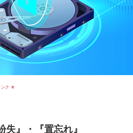
リンク
紛失』・『置忘れ』