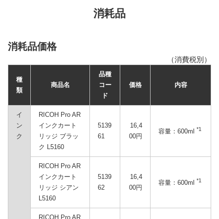
消耗品
消耗品価格
（消費税別）
品種
種
商品名
コー
価格
内容
類
ド
イ
RICOH Pro AR
ン
インクカート
5139
16,4
*1
容量：600ml
ク
リッジ ブラッ
61
00円
ク L5160
RICOH Pro AR
インクカート
5139
16,4
*1
容量：600ml
リッジ シアン
62
00円
L5160
RICOH Pro AR