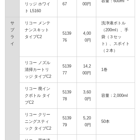
容量：600ml
リッジ ホワイ
67
00円
ト L5160
サ
リコー メンテ
洗浄液ボトル
プ
ナンスキット
（200ml）、手
5139
4,00
ラ
タイプC2
袋（３セッ
76
0円
イ
ト）、スポイト
（２本）
リコー ノズル
5139
14,2
清掃カートリ
1巻
77
00円
ッジ タイプC2
リコー 廃イン
5139
3,60
クボトル タイ
容量：2,000ml
78
0円
プC2
リコー クリー
5139
5,20
ニングスティ
50本
79
0円
ック タイプC2