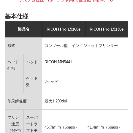
基本仕様
製品名
RICOH Pro L5160e
RICOH Pro L5130e
形式
コンソール型 インクジェットプリンター
ヘッド
ヘッド
RICOH MH5441
仕様
ヘッド
3ヘッド
数
印刷解像度
最大1,200dpi
プリン
スーパ
ト速度
ードラ
46.7m² /h（6pass）
41.4m² /h（6pass）
（4色搭
フトモ