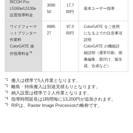
RICOH Pro
3090
17,7
L5160e/L5130e
基本ユーザー指導
50
00円
設置指導料金
ワイドフォーマ
8985
97,0
ColorGATE をご使用
ットプリンター
27
00円
になる上での注意事項
作業料
説明
ColorGATE 操
ColorGATE の機能詳
*4
細説明（通常印刷、画
作指導料金
像編集、面付け、版生
成、合成など）
*1
搬入は標準で5人作業となります。
*2
離島・特殊搬入は別途見積もりとなります。
*3
納入設置は標準で２人作業となります。
*4
指導時間延長は1時間毎に13,200円が追加されます。
*5
RIPは、Raster Image Processorの略称です。