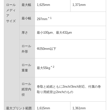
ロール
最大幅
1,625mm
1,371mm
メディ
ア
最小幅
＊1
297mm
サイズ
厚さ
最小100μm、最大432μm
ロール
Φ250mm以下
外形
ロール
＊2
最大55kg
重量
ロール
巻取と給紙ともに2inch/3inch対応、付属の巻
紙管内
取り用紙管は2inchのもの
径
最大プリント範囲
1,615mm
1,361mm