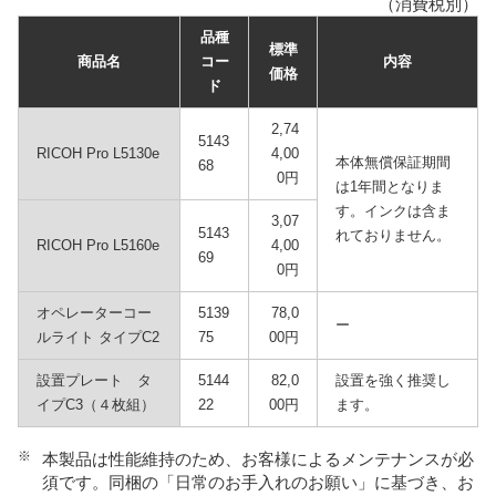
（消費税別）
品種
標準
商品名
コー
内容
価格
ド
2,74
5143
RICOH Pro L5130e
4,00
本体無償保証期間
68
0円
は1年間となりま
す。インクは含ま
3,07
5143
れておりません。
RICOH Pro L5160e
4,00
69
0円
オペレーターコー
5139
78,0
ー
ルライト タイプC2
75
00円
設置プレート タ
5144
82,0
設置を強く推奨し
イプC3（４枚組）
22
00円
ます。
※
本製品は性能維持のため、お客様によるメンテナンスが必
須です。同梱の「日常のお手入れのお願い」に基づき、お