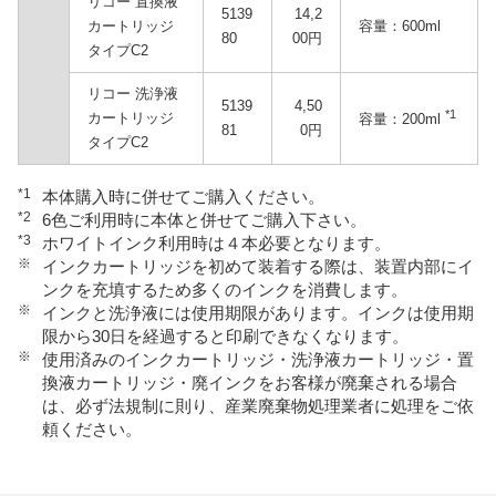
リコー 置換液
5139
14,2
カートリッジ
容量：600ml
80
00円
タイプC2
リコー 洗浄液
5139
4,50
*1
カートリッジ
容量：200ml
81
0円
タイプC2
*1
本体購入時に併せてご購入ください。
*2
6色ご利用時に本体と併せてご購入下さい。
*3
ホワイトインク利用時は４本必要となります。
※
インクカートリッジを初めて装着する際は、装置内部にイ
ンクを充填するため多くのインクを消費します。
※
インクと洗浄液には使用期限があります。インクは使用期
限から30日を経過すると印刷できなくなります。
※
使用済みのインクカートリッジ・洗浄液カートリッジ・置
換液カートリッジ・廃インクをお客様が廃棄される場合
は、必ず法規制に則り、産業廃棄物処理業者に処理をご依
頼ください。