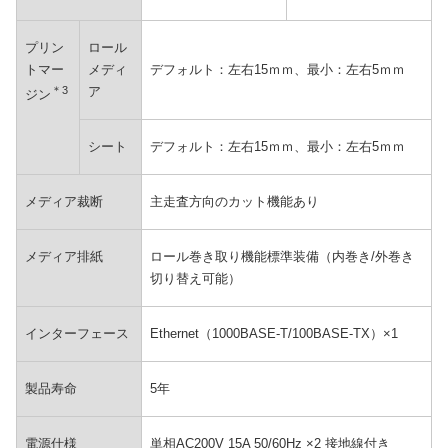
プリン
ロール
トマー
メディ
デフォルト：左右15ｍｍ、最小：左右5ｍｍ
＊3
ア
ジン
シート
デフォルト：左右15ｍｍ、最小：左右5ｍｍ
メディア裁断
主走査方向のカット機能あり
メディア排紙
ロール巻き取り機能標準装備（内巻き/外巻き
切り替え可能）
インターフェース
Ethernet（1000BASE-T/100BASE-TX）×1
製品寿命
5年
電源仕様
単相AC200V 15A 50/60Hz ×2 接地線付き