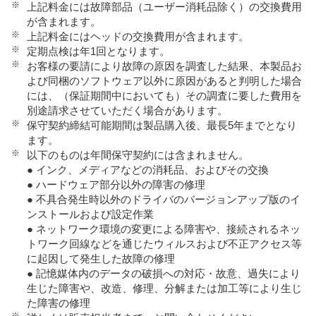
※
上記料金には故障部品（ユーザー消耗品除く）の交換費用
が含まれます。
※
上記料金にはヘッドの交換費用が含まれます。
※
定期点検は年1回となります。
※
お客様の要請により故障の原因を調査した結果、本製品お
よび同梱のソフトウェア以外に原因があると判明した場合
には、（保証期間中においても）その調査に要した費用を
別途請求させていただく場合があります。
※
保守契約締結可能期間は製品購入後、最長5年までとなり
ます。
※
以下のものは年間保守契約には含まれません。
● インク、メディアなどの消耗品、およびその交換
● ハードウェア部分以外の障害の修理
● 不具合発生時以外のドライバのバージョンアップ版のイ
ンストールおよび設定作業
● ネットワーク環境の変更による障害や、接続されるネッ
トワーク回線などを通じたウィルスおよび不正アクセス等
に起因して発生した故障の修理
● 記憶媒体内のデータの破損への対応・故意、過失により
生じた障害や、改造、修理、分解または加工等により生じ
た障害の修理
※