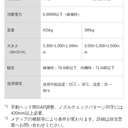
消費電力
6,000W以下（稼働時）
質量
415kg
395kg
大きさ
3,300×1,000×1,500m
3,050×1,000×1,500m
（W×D×H）
m
m
騒音
稼働時：78.0dB以下、待機時：71.0dB以下
使用環境
°
°
使用可能温度：15
C～ 30
C、湿度：35 ～
80％
*1
手動ヘッド間GAP調整、ノズルチェックパターン印字には
420mm以上必要。
*2
メディアの種類等により条件が変わります。詳細は担当営
業へお問い合わせください。