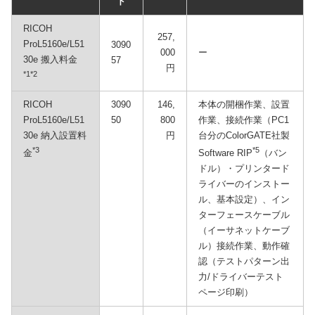
ド
RICOH
257,
ProL5160e/L51
3090
000
ー
30e 搬入料金
57
円
*1
*2
RICOH
3090
146,
本体の開梱作業、設置
ProL5160e/L51
50
800
作業、接続作業（PC1
30e 納入設置料
円
台分のColorGATE社製
*3
*5
金
Software RIP
（バン
ドル）・プリンタード
ライバーのインストー
ル、基本設定）、イン
ターフェースケーブル
（イーサネットケーブ
ル）接続作業、動作確
認（テストパターン出
力/ドライバーテスト
ページ印刷）