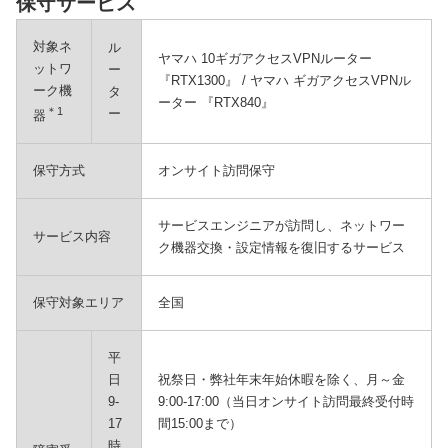
保守サービス
対象ネ
ル
ヤマハ 10ギガアクセスVPNルーター
ットワ
ー
『RTX1300』 / ヤマハ ギガアクセスVPNル
ーク機
タ
ーター 『RTX840』
＊1
ー
器
保守方式
オンサイト訪問保守
サービスエンジニアが訪問し、ネットワー
サービス内容
ク機器交換・設定情報を復旧するサービス
保守対象エリア
全国
平
日
祝祭日・弊社年末年始休暇を除く、月～金
9-
9:00-17:00（当日オンサイト訪問最終受付時
17
間15:00まで）
時