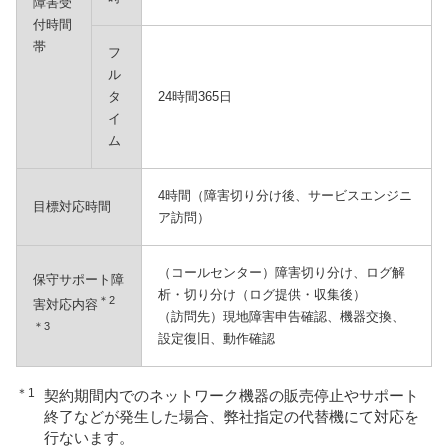
障害受
付時間
帯
フ
ル
タ
24時間365日
イ
ム
4時間（障害切り分け後、サービスエンジニ
目標対応時間
ア訪問）
（コールセンター）障害切り分け、ログ解
保守サポート障
析・切り分け（ログ提供・収集後）
＊2
害対応内容
（訪問先）現地障害申告確認、機器交換、
＊3
設定復旧、動作確認
＊1
契約期間内でのネットワーク機器の販売停止やサポート
終了などが発生した場合、弊社指定の代替機にて対応を
行ないます。