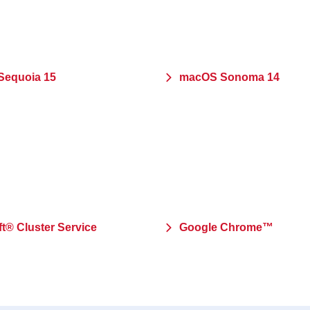
equoia 15
macOS Sonoma 14
t® Cluster Service
Google Chrome™