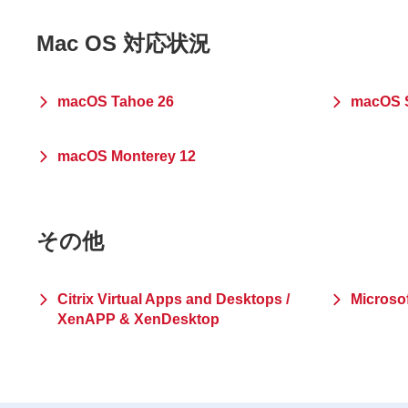
Mac OS 対応状況
macOS Tahoe 26
macOS S
macOS Monterey 12
その他
Citrix Virtual Apps and Desktops /
Microsof
XenAPP & XenDesktop