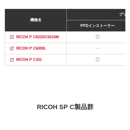
プリ
機種名
PPDインストーラー
RICOH P C6010/C6010M
◯
RICOH P C6000L
－
RICOH P C301
◯
RICOH SP C製品群