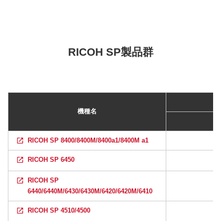
RICOH SP製品群
機種名
RICOH SP 8400/8400M/8400a1/8400M a1
RICOH SP 6450
RICOH SP
6440/6440M/6430/6430M/6420/6420M/6410
RICOH SP 4510/4500