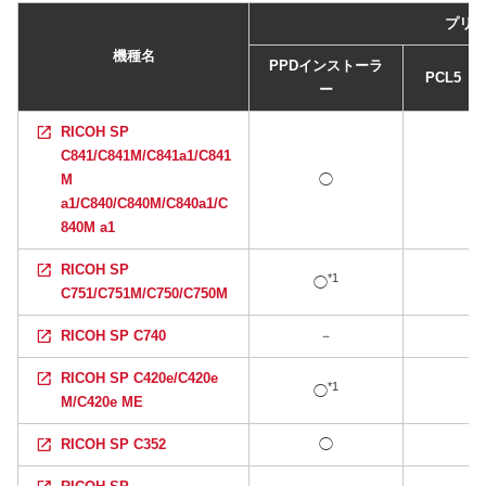
プリ
機種名
PPDインストーラ
PCL5 
ー
RICOH SP
C841/C841M/C841a1/C841
M
◯
a1/C840/C840M/C840a1/C
840M a1
RICOH SP
*1
◯
C751/C751M/C750/C750M
RICOH SP C740
－
RICOH SP C420e/C420e
*1
◯
M/C420e ME
RICOH SP C352
◯