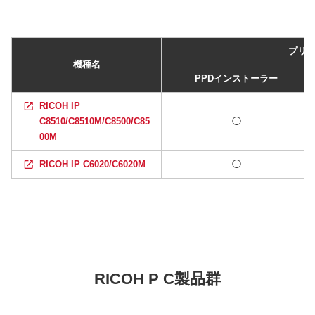
プリ
機種名
PPDインストーラー
RICOH IP
C8510/C8510M/C8500/C85
◯
00M
RICOH IP C6020/C6020M
◯
RICOH P C製品群