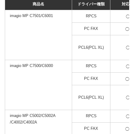
商品名
ドライバー種類
対応状
imagio MP C7501/C6001
*1
RPCS
◯
*2
PC FAX
◯
*1
PCL6(PCL XL)
◯
imagio MP C7500/C6000
*1
RPCS
◯
*2
PC FAX
◯
*1
PCL6(PCL XL)
◯
imagio MP C5002/C5002A
*1
RPCS
◯
/C4002/C4002A
*2
PC FAX
◯