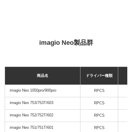
imagio Neo製品群
商品名
ドライバー種類
imagio Neo 1050pro/900pro
RPCS
imagio Neo 753/753T/603
RPCS
imagio Neo 752/752T/602
RPCS
imagio Neo 751/751T/601
RPCS