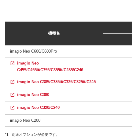
機種名
imagio Neo C600/C600Pro
imagio Neo
C455/C455it/C355/C355it/C285/C246
imagio Neo C385/C385it/C325/C325it/C245
imagio Neo C380
imagio Neo C320/C240
imagio Neo C200
*1
別途オプションが必要です。