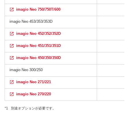
imagio Neo 750/750T/600
imagio Neo 453/353/353D
imagio Neo 452/352/352D
imagio Neo 451/351/351D
imagio Neo 450/350/350D
imagio Neo 300/250
imagio Neo 271/221
imagio Neo 270/220
*1
別途オプションが必要です。