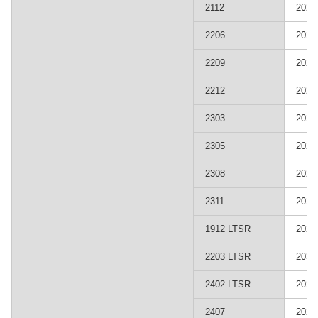
2112
202
2206
202
2209
202
2212
202
2303
202
2305
202
2308
202
2311
202
1912 LTSR
202
2203 LTSR
203
2402 LTSR
202
2407
202