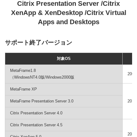
Citrix Presentation Server /Citrix
XenApp & XenDesktop /Citrix Virtual
Apps and Desktops
サポート終了バージョン
対象OS
MetaFrame1.8
200
（WindowsNT4.0版/Windows2000版
MetaFrame XP
MetaFrame Presentation Server 3.0
201
Citrix Presentation Server 4.0
Citrix Presentation Server 4.5
201
Citrix XenApp 5.0