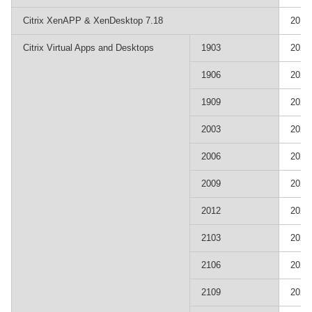
Citrix XenAPP & XenDesktop 7.18
201
Citrix Virtual Apps and Desktops
1903
202
1906
202
1909
202
2003
202
2006
202
2009
202
2012
202
2103
202
2106
202
2109
202