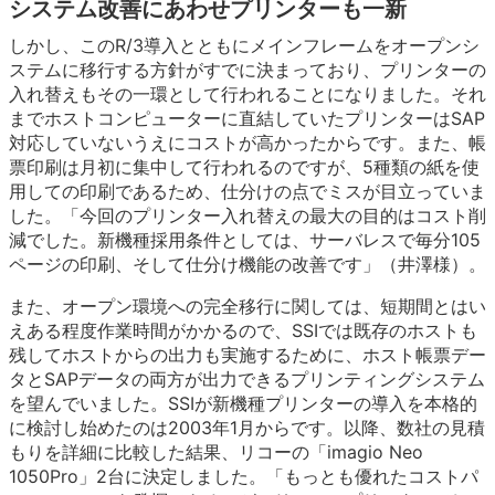
システム改善にあわせプリンターも一新
しかし、このR/3導入とともにメインフレームをオープンシ
ステムに移行する方針がすでに決まっており、プリンターの
入れ替えもその一環として行われることになりました。それ
までホストコンピューターに直結していたプリンターはSAP
対応していないうえにコストが高かったからです。また、帳
票印刷は月初に集中して行われるのですが、5種類の紙を使
用しての印刷であるため、仕分けの点でミスが目立っていま
した。「今回のプリンター入れ替えの最大の目的はコスト削
減でした。新機種採用条件としては、サーバレスで毎分105
ページの印刷、そして仕分け機能の改善です」（井澤様）。
また、オープン環境への完全移行に関しては、短期間とはい
えある程度作業時間がかかるので、SSIでは既存のホストも
残してホストからの出力も実施するために、ホスト帳票デー
タとSAPデータの両方が出力できるプリンティングシステム
を望んでいました。SSIが新機種プリンターの導入を本格的
に検討し始めたのは2003年1月からです。以降、数社の見積
もりを詳細に比較した結果、リコーの「imagio Neo
1050Pro」2台に決定しました。「もっとも優れたコストパ