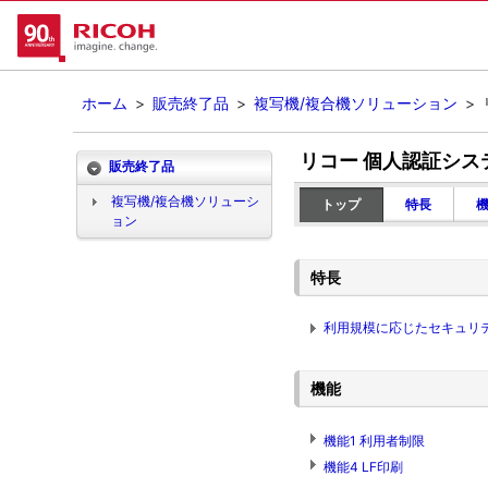
ホーム
>
販売終了品
>
複写機/複合機ソリューション
>
リコー 個人認証シス
販売終了品
複写機/複合機ソリューシ
トップ
特長
ョン
特長
利用規模に応じたセキュリテ
機能
機能1 利用者制限
機能4 LF印刷