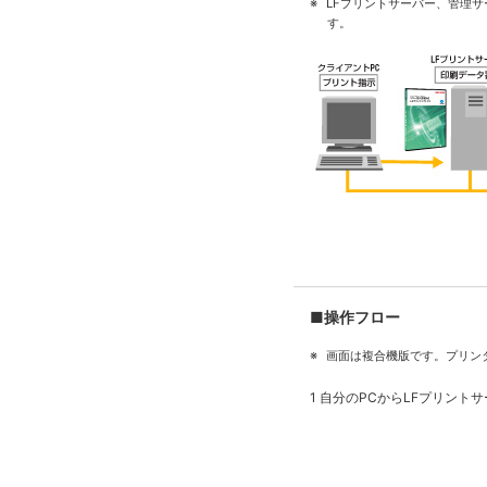
※
LFプリントサーバー、管理
す。
■操作フロー
※
画面は複合機版です。プリン
1 自分のPCからLFプリン