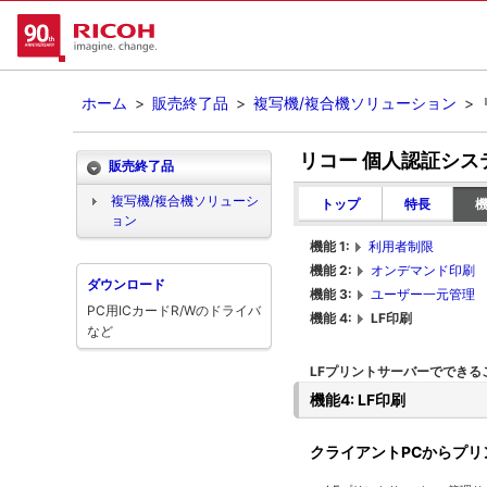
ホーム
>
販売終了品
>
複写機/複合機ソリューション
>
リコー 個人認証シス
販売終了品
複写機/複合機ソリューシ
トップ
特長
ョン
機能 1:
利用者制限
機能 2:
オンデマンド印刷
ダウンロード
機能 3:
ユーザー一元管理
PC用ICカードR/Wのドライバ
機能 4:
LF印刷
など
LFプリントサーバーでできる
機能4: LF印刷
クライアントPCからプ