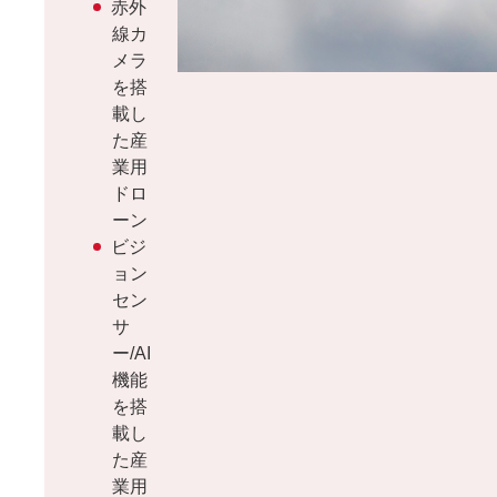
赤外
線カ
メラ
を搭
載し
た産
業用
ドロ
ーン
ビジ
ョン
セン
サ
ー/AI
機能
を搭
載し
た産
業用