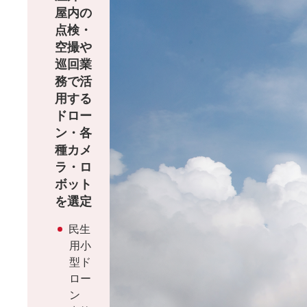
屋内の
点検・
空撮や
巡回業
務で活
用する
ドロー
ン・各
種カメ
ラ・ロ
ボット
を選定
民生
用小
型ド
ロー
ン