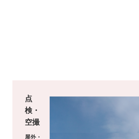
点
検・
空撮
屋外・