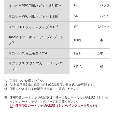
*1
A4
1パック(1
リコピーPPC用紙ハガキ・通常用
*1
A4
1パック(1
リコピーPPC用紙ハガキ・往復用
*1
ST
1パック(1
リコーOHPフィルムタイプPPC
imagio トナーキット タイプ23ブラッ
100g
1本
*2
ク
リコーPPC修正液タイプA
12㎖
1本
リファクス スタンプカートリッジタ
4個入
1箱
イプ1
*1
手差しでご使用ください。
*2
A4判黒字率6%の原稿で約3,000枚程度の書き込みが可能です。
*3
価格につきましては販売担当者にご確認ください。
※
使用済みカートリッジの回収は「使用済みカートリッジの回収（トナー/
インクカートリッジ）」のページをご覧ください。
使用済みカートリッジの回収（トナー/インクカートリッジ）