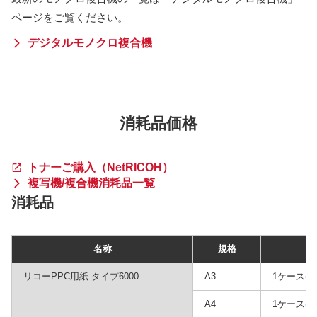
ページをご覧ください。
デジタルモノクロ複合機
消耗品価格
トナーご購入（NetRICOH）
複写機/複合機消耗品一覧
消耗品
名称
規格
リコーPPC用紙 タイプ6000
A3
1ケース(2
A4
1ケース(5