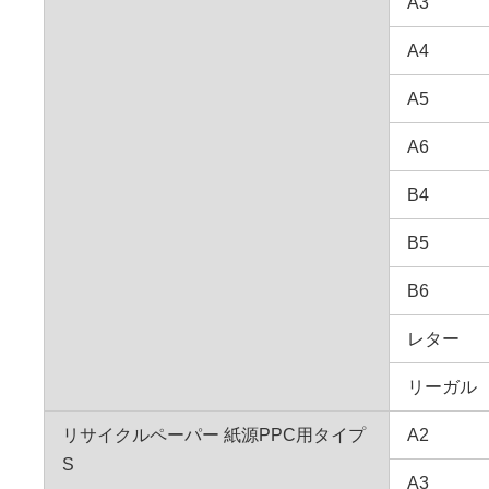
A3
A4
A5
A6
B4
B5
B6
レター
リーガル
リサイクルペーパー 紙源PPC用タイプ
A2
S
A3