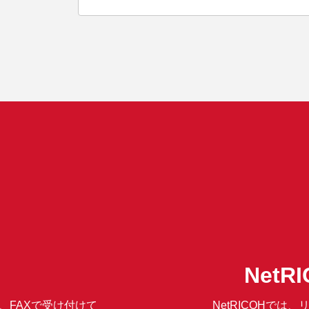
Net
、FAXで受け付けて
NetRICOHで