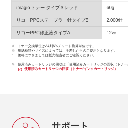
imagio トナー タイプ３レッド
60g
リコーPPCステープラー針タイプE
2,000針
リコーPPC修正液タイプA
12㏄
※
トナー交換単位はA4判6%チャート換算単位です。
※
用紙種類やサイズによっては、手差しからのご使用となります。
*1
価格につきましては販売担当者にご確認ください。
※
使用済みカートリッジの回収は「使用済みカートリッジの回収（トナー
使用済みカートリッジの回収（トナー/インクカートリッジ）
サポート