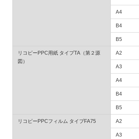
A4
B4
B5
リコピーPPC用紙 タイプTA（第２源
A2
図）
A3
A4
B4
B5
リコピーPPCフィルム タイプFA75
A2
A3