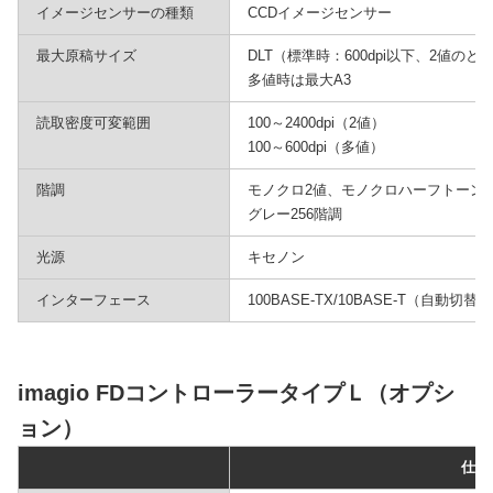
イメージセンサーの種類
CCDイメージセンサー
最大原稿サイズ
DLT（標準時：600dpi以下、2値のと
多値時は最大A3
読取密度可変範囲
100～2400dpi（2値）
100～600dpi（多値）
階調
モノクロ2値、モノクロハーフトーン
グレー256階調
光源
キセノン
インターフェース
100BASE-TX/10BASE-T（自動切替）
imagio FDコントローラータイプＬ（オプシ
ョン）
仕様