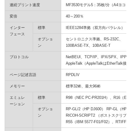
連続プリント速度
MF3530モデル5：35枚/分（A4ヨコ）
変倍
40～200％
インター
標準
IEEE1284準拠（双方向パラレル）
フェース
オプショ
セントロニクス準拠、RS-232C、
ン
100BASE-TX、10BASE-T
プロトコル
NetBEUI、TCP/IP、IPX/SPX、IPP、
AppleTalk（AppleTalkはEtherTalk
ページ記述言語
RPDLIV
メモリー
標準32㎆、最大96㎆
エミュレ
標準
R98（NEC PC-PR201H）、R16（EP
ーション
オプショ
RP-GL/2（HP DJ600） RP-GL（HP7
ン
RICOH-SCRIPT2 （ポストスクリ
R55（IBM 5577-F01/F02）、RTIF