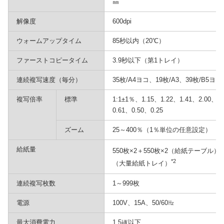
㎜
解像度
600dpi
ウォームアップタイム
85秒以内（20℃）
ファーストコピータイム
3.9秒以下（第1トレイ）
連続複写速度（毎分）
35枚/A4ヨコ、19枚/A3、39枚/B5ヨコ
複写倍率
標準
1:1±1％、1.15、1.22、1.41、2.00、4
0.61、0.50、0.25
ズーム
25～400％（1％単位の任意設定）
給紙量
*
550枚×2＋550枚×2（給紙テーブル）
*2
（大量給紙トレイ）
連続複写枚数
1～999枚
電源
100V、15A、50/60㎐
最大消費電力
1.5㎾以下