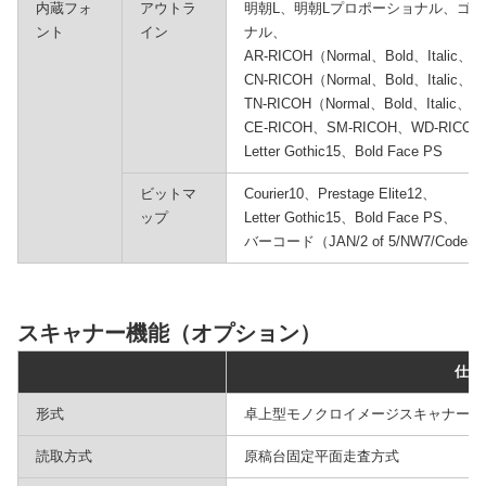
内蔵フォ
アウトラ
明朝L、明朝Lプロポーショナル、ゴシ
ント
イン
ナル、
AR-RICOH（Normal、Bold、Italic、Bol
CN-RICOH（Normal、Bold、Italic、Bol
TN-RICOH（Normal、Bold、Italic、Bol
CE-RICOH、SM-RICOH、WD-RICOH、 C
Letter Gothic15、Bold Face PS
ビットマ
Courier10、Prestage Elite12、
ップ
Letter Gothic15、Bold Face PS、
バーコード（JAN/2 of 5/NW7/Code
スキャナー機能（オプション）
仕様
形式
卓上型モノクロイメージスキャナー
読取方式
原稿台固定平面走査方式