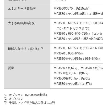
エネルギー消費効率
MF3530/3570：約135wh/h
MF3530モデル6/5e/65e：約158wh/h
大きさ(幅×奥×高さ)
MF3530、MF3530モデル5：600×640
（コンタクトガラスまで）
MF3570：670×640×720㎜（コン
MF3530モデル6/65：855×640×870
*3
MF3530、MF3530モデル5e：600×64
機械占有寸法（幅×奥）
MF3570：980×640㎜
MF3530モデル6/65e：965×640㎜
質量
MF3530：約67㎏、MF3570：約75㎏
MF3530モデル6：約87㎏
MF3530モデル5e：約70㎏
MF3530モデル65e：約87㎏
*1
オプション（MF3570は標準）
*2
オプション
*3
手差しトレイ等を最大に伸ばした時