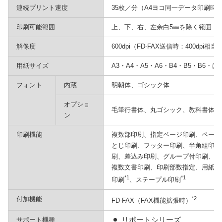
連続プリント速度
35枚／分（A4ヨコ同一データ印刷時
印刷可能範囲
上、下、右、左余白5㎜を除く範囲
解像度
600dpi（FD-FAX送信時：400dpi相当
用紙サイズ
A3・A4・A5・A6・B4・B5・B6・は
フォント
内蔵
明朝体、ゴシック体
オプショ
毛筆行書体、丸ゴシック、教科書体、
ン
印刷機能
複数部印刷、指定ページ印刷、ページ
とじ印刷、フッター印刷、半角組印刷
刷、差込み印刷、グループ付印刷、定
複数文書印刷、印刷部数指定、用紙指
*1
*1
印刷
、ステープル印刷
付加機能
*2
FD-FAX（FAX機能拡張時）
リポートシリーズ
サポート機種