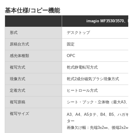
基本仕様/コピー機能
imagio MF3530/3570、MF3
形式
デスクトップ
原稿台方式
固定
感光体種類
OPC
複写方式
乾式静電転写方式
現像方式
乾式2成分磁気ブラシ現像方式
定着方式
ヒートロール方式
複写原稿
シート・ブック・立体物（最大A3、
複写サイズ
*1
A3、A4、A5タテ、B4、B5、ハガキ
ター
画像欠け幅：先端3±2㎜、後端2±2㎜、左端