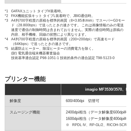
*1
G4FAXユニット タイプH装着時。
*2
FAX機能拡張キット タイプL装着時で、JBIG通信時。
*3
A4判700字程度の原稿を標準的画質（8×3.85本/mm）でスーパーG3モー
ド（28.800bps）で送ったときの速さです。 これは画像情報のみの電送
速度で通信の制御時間は含まれておりません。実際の通信時間は原稿の
内容、相手機種、回線の状態により異なります。
*4
A4判700字程度の原稿を標準的画質（200×200dpi）で高速モード
（64Kbps）で送ったときの速さです。
*5
結露防止ヒーター、除湿ヒーターの消費電力を除く。
(財) 電気通信端末機器審査協会
技術基準適合認定 P98-1051-1 技術的条件の適合認定 T98-5123-0
プリンター機能
imagio MF3530/3570、MF3
解像度
600/400dpi 切替可
スムージング機能
2400dpi相当（データ解像度600dpi時
1600dpi相当（データ解像度400dpi時
※
RPDL IV、RP-GL/2、RICOH-SC