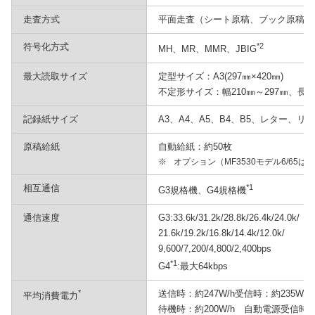
走査方式
平面走査（シート原稿、ブック原稿両
符号化方式
*2
MH、MR、MMR、JBIG
最大読取サイズ
定型サイズ：A3(297㎜×420㎜)
不定形サイズ：幅210㎜～297㎜、長さ1
記録紙サイズ
A3、A4、A5、B4、B5、レター、リ
原稿給紙
自動給紙：約50枚
※
オプション（MF3530モデル6/65は
相互通信
*1
G3規格機、G4規格機
通信速度
G3:33.6k/31.2k/28.8k/26.4k/24.0k/
21.6k/19.2k/16.8k/14.4k/12.0k/
9,600/7,200/4,800/2,400bps
*1
G4
:最大64kbps
*
送信時：約247W/h受信時：約235W/
平均消費電力
待機時：約200W/h 自動電源受信時：