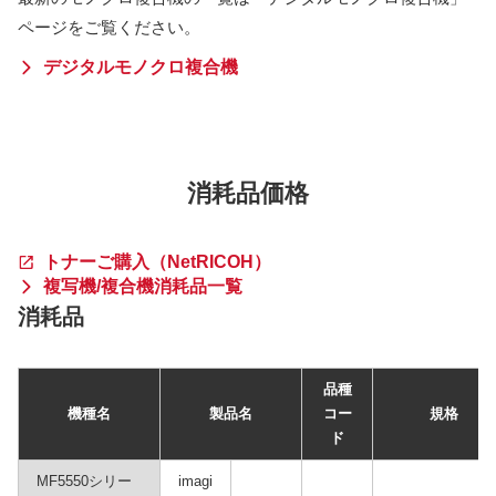
ページをご覧ください。
デジタルモノクロ複合機
消耗品価格
トナーご購入（NetRICOH）
複写機/複合機消耗品一覧
消耗品
品種
機種名
製品名
コー
規格
ド
MF5550シリー
imagi