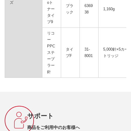
ズ
oト
ブラ
6369
ナー
1,160g
ック
38
タイ
プ9
リコ
ー
PPC
タイ
31-
5,000針×5カー
ステ
プF
8001
トリッジ
ープ
ラー
針
サポート
商品をご利用中のお客様へ