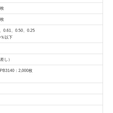
5枚
8枚
、0.61、0.50、0.25
0％以下
手差し）
PB3140：2,000枚