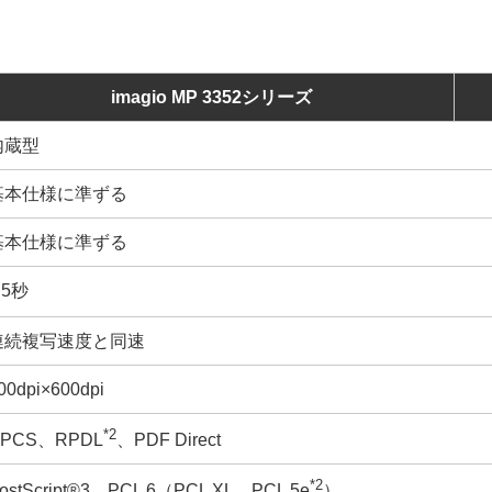
imagio MP 3352シリーズ
内蔵型
基本仕様に準ずる
基本仕様に準ずる
.5秒
連続複写速度と同速
00dpi×600dpi
*2
PCS、RPDL
、PDF Direct
*2
ostScript®3、PCL 6（PCL XL、PCL 5e
）