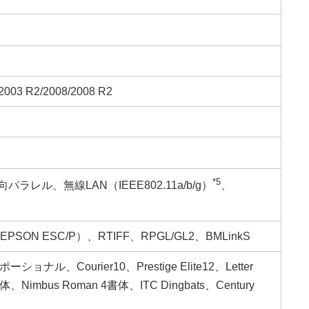
2003 R2/2008/2008 R2
*5
ラレル、無線LAN（IEEE802.11a/b/g）
、
EPSON ESC/P）、RTIFF、RPGL/GL2、BMLinkS
urier10、Prestige Elite12、Letter
書体、Nimbus Roman 4書体、ITC Dingbats、Century