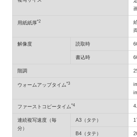
画
*2
用紙紙厚
解像度
読取時
6
書込時
6
階調
2
*3
i
ウォームアップタイム
i
*4
4
ファーストコピータイム
連続複写速度（毎
A3（タテ）
1
分）
B4（タテ）
2