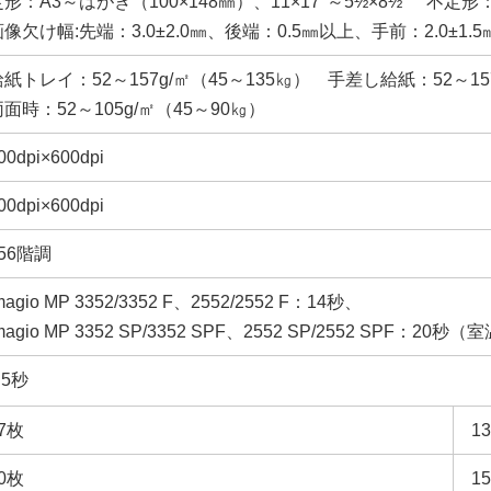
定形：A3～はがき（100×148㎜）、11×17"～5½×8½" 不定形
像欠け幅:先端：3.0±2.0㎜、後端：0.5㎜以上、手前：2.0±1.5㎜、
給紙トレイ：52～157g/㎡（45～135㎏） 手差し給紙：52～157
両面時：52～105g/㎡（45～90㎏）
00dpi×600dpi
00dpi×600dpi
56階調
magio MP 3352/3352 F、2552/2552 F：14秒、
magio MP 3352 SP/3352 SPF、2552 SP/2552 SPF：20
.5秒
7枚
1
0枚
1