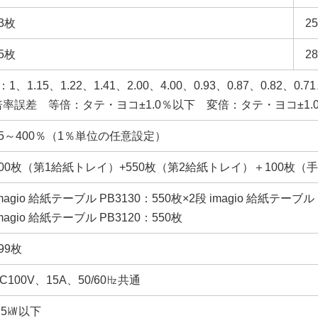
3枚
2
5枚
2
：1、1.15、1.22、1.41、2.00、4.00、0.93、0.87、0.82、0.71
倍率誤差 等倍：タテ・ヨコ±1.0％以下 変倍：タテ・ヨコ±1.
25～400％（1％単位の任意設定）
500枚（第1給紙トレイ）+550枚（第2給紙トレイ）＋100枚（
magio 給紙テーブル PB3130：550枚×2段 imagio 給紙テーブル 
magio 給紙テーブル PB3120：550枚
99枚
C100V、15A、50/60㎐共通
.5㎾以下