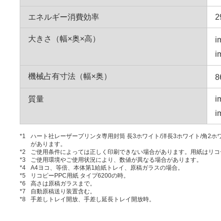
エネルギー消費効率
2
大きさ（幅×奥×高）
i
i
機械占有寸法（幅×奥）
8
質量
i
i
*1
ハート社レーザープリンタ専用封筒 長3ホワイト/洋長3ホワイト/角2ホ
があります。
*2
ご使用条件によっては正しく印刷できない場合があります。用紙はリコ
*3
ご使用環境やご使用状況により、数値が異なる場合があります。
*4
A4ヨコ、等倍、本体第1給紙トレイ、原稿ガラスの場合。
*5
リコピーPPC用紙 タイプ6200の時。
*6
高さは原稿ガラスまで。
*7
自動原稿送り装置含む。
*8
手差しトレイ開放、手差し延長トレイ開放時。