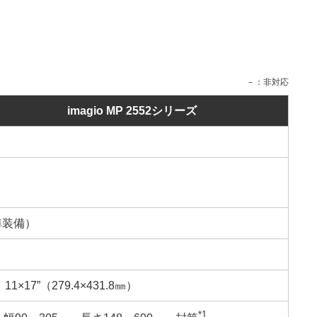
－：非対応
imagio MP 2552シリーズ
F標準装備）
7”（279.4×431.8㎜）
*1