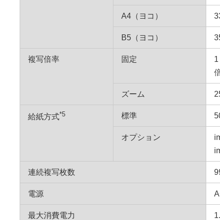
A4（ヨコ）
3
B5（ヨコ）
3
複写倍率
固定
1
ズーム
*5
標準
給紙方式
オプション
i
i
連続複写枚数
9
電源
A
最大消費電力
1