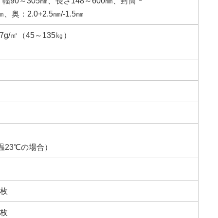
：幅90～305㎜、長さ148～600㎜、封筒
奥：2.0+2.5㎜/-1.5㎜
g/㎡（45～135㎏）
秒（室温23℃の場合）
3枚
5枚