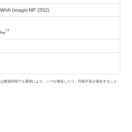
Wh/h (imagio MP 2552)
*7
29㎜
外、または推奨封筒でも環境により、シワが発生したり、印刷不良が発生すること