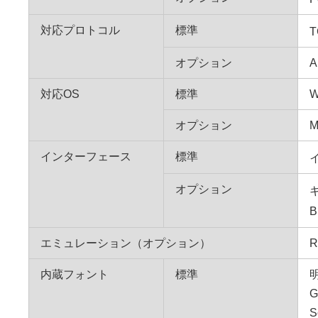
対応プロトコル
標準
T
オプション
A
対応OS
標準
W
オプション
M
インターフェース
標準
イ
オプション
ギ
B
エミュレーション（オプション）
R
内蔵フォント
標準
明
G
S