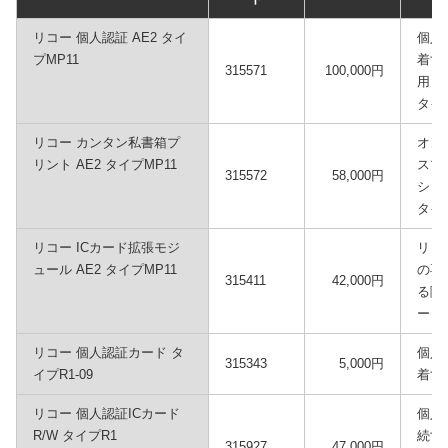
リコー 個人認証 AE2 タイ
個人
プMP11
着す
315571
100,000円
用）。
タイ
リコー カンタン私書箱プ
オン
リント AE2 タイプMP11
スプ
315572
58,000円
ション
タイ
リコー ICカード拡張モジ
リコ
ュール AE2 タイプMP11
の専
315411
42,000円
る際
ー 
リコー 個人認証カード タ
個人
315343
5,000円
イプR1-09
着す
リコー 個人認証ICカード
個人
R/W タイプR1
続す
315927
47,000円