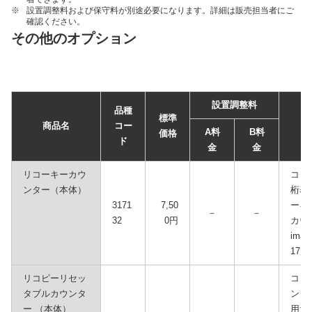
※
設置調整料および保守料が別途必要になります。詳細は販売担当者にご
確認ください。
その他のオプション
設置調整料
品種
標準
商品名
コー
A料
B料
価格
ド
金
金
リコーキーカウ
コピ
ンター（本体）
桁表
3171
7,50
ーキ
－
－
32
0円
カウ
ima
17
リコピーリセッ
コピ
タブルカウンタ
ンタ
ー （本体）
用量