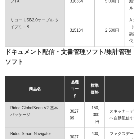
プTX
316354
5,000円
続す
ル。
リコー USB2.0ケーブル タ
Aコ
イプミニB
（5
315134
2,500円
認証
使用
ドキュメント配信・文書管理ソフト/集計管理
ソフト
品種
標準
商品名
コー
価格
ド
Ridoc GlobalScan V2 基本
150,
3027
スキャナーデー
パッケージ
000
99
へ自動配信する
円
Ridoc Smart Navigator
400,
ファクスデータ
3027