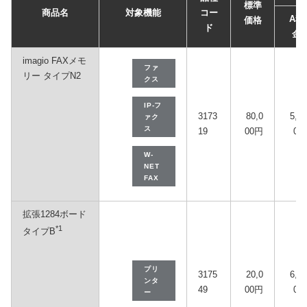
標準
商品名
対象機能
コー
A料
価格
ド
金
imagio FAXメモ
ファ
リー タイプN2
クス
IP-フ
3173
80,0
5,50
ァク
ス
19
00円
0円
W-
NET
FAX
拡張1284ボード
*1
タイプB
プリ
3175
20,0
6,90
ンタ
49
00円
0円
ー