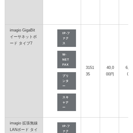
imagio GigaBit
IP-フ
イーサネットボ
ァク
ード タイプ7
ス
W-
NET
FAX
3151
40,0
6,30
35
00円
0円
プリ
ンタ
ー
スキ
ャナ
ー
imagio 拡張無線
IP-フ
LANボード タイ
ァク