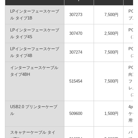
LPインターフェースケーブ
PC
307273
7,500円
ル タイプ1B
ブル
LPインターフェースケーブ
PC
307470
2,500円
ル タイプ4S
（1.
LPインターフェースケーブ
PC
307274
7,500円
ル タイプ4B
（2.
インターフェースケーブル
PC
タイプ4BH
向通
515454
7,500円
フピ
レル
（2.
USB2.0 プリンターケーブ
4pin
ル
509600
1,500円
ケー
用で
スキャナーケーブル タイ
パソ