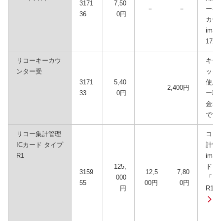
3171
7,50
－
－
ーキ
36
0円
カウ
ima
17
リコーキーカウ
キー
ンター受
ッタ
3171
5,40
使用
2,400円
33
0円
ー取付
金オ
です
リコー集計管理
コピ
ICカード タイプ
計管
R1
im
125,
ド 
3159
12,5
7,80
000
「リ
55
00円
0円
円
R1