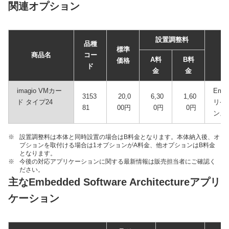
関連オプション
設置調整料
品種
標準
商品名
コー
A料
B料
価格
ド
金
金
imagio VMカー
Embe
3153
20,0
6,30
1,60
ド タイプ24
リケー
81
00円
0円
0円
ンス
※
設置調整料は本体と同時設置の場合はB料金となります。本体納入後、オ
プションを取付ける場合は1オプションがA料金、他オプションはB料金
となります。
※
今後の対応アプリケーションに関する最新情報は販売担当者にご確認く
ださい。
主なEmbedded Software Architectureアプリ
ケーション