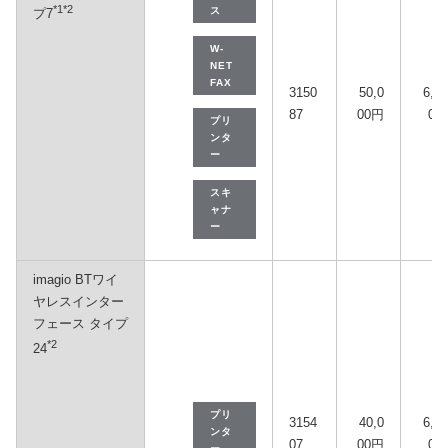
*1
*2
ス
プ7
W-
NET
FAX
3150
50,0
6,30
87
00円
0円
プリ
ンタ
ー
スキ
ャナ
ー
imagio BTワイ
ヤレスインター
フェース タイプ
*2
24
プリ
3154
40,0
6,90
ンタ
07
00円
0円