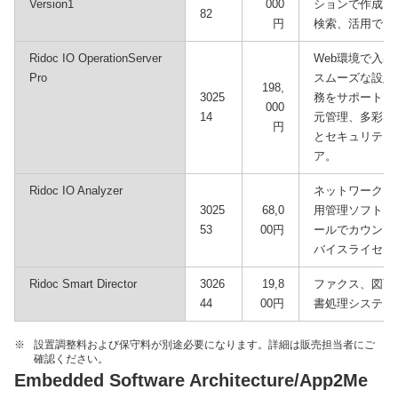
Version1
000
ションで作成し
82
円
検索、活用でき
Ridoc IO OperationServer
Web環境で入
Pro
スムーズな設定
198,
3025
務をサポート。
000
14
元管理、多彩な
円
とセキュリティ
ア。
Ridoc IO Analyzer
ネットワークに
3025
68,0
用管理ソフトウ
53
00円
ールでカウンタ
バイスライセン
Ridoc Smart Director
3026
19,8
ファクス、図面
44
00円
書処理システム
※
設置調整料および保守料が別途必要になります。詳細は販売担当者にご
確認ください。
Embedded Software Architecture/App2Me