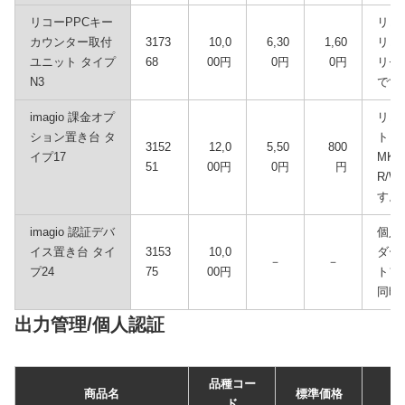
リコーPPCキー
リコ
カウンター取付
3173
10,0
6,30
1,60
リコ
ユニット タイプ
68
00円
0円
0円
リセ
N3
です
imagio 課金オプ
リコ
ション置き台 タ
ト 
3152
12,0
5,50
800
イプ17
MK
51
00円
0円
円
R/
す。
imagio 認証デバ
個人
イス置き台 タイ
3153
10,0
ダー
－
－
プ24
75
00円
トフ
同時
出力管理/個人認証
品種コー
商品名
標準価格
ド