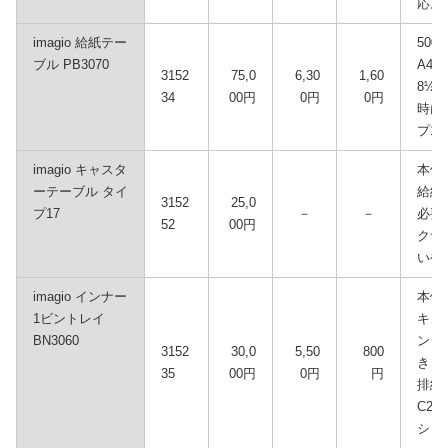
応。
imagio 給紙テー
50
ブル PB3070
A4、
3152
75,0
6,30
1,60
8½×
34
00円
0円
0円
時はi
プ1
imagio キャスタ
本体
ーテーブル タイ
給紙
3152
25,0
プ17
－
－
必要
52
00円
クサ
いや
imagio インナー
本体
1ビントレイ
キュ
BN3060
ンタ
3152
30,0
5,50
800
きま
35
00円
0円
円
排紙検
C2
シャ