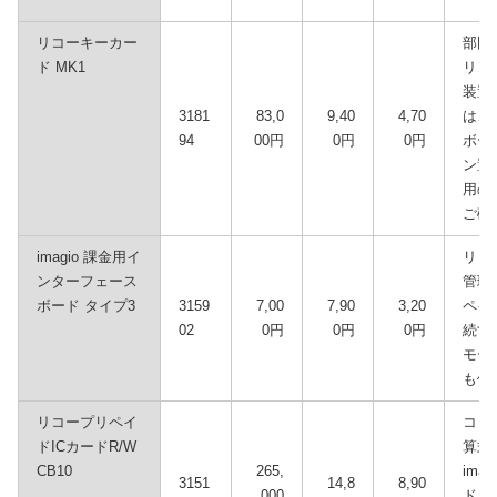
リコーキーカー
部門
ド MK1
リン
装置
3181
83,0
9,40
4,70
は、
94
00円
0円
0円
ボード
ン置
用の
ご確
imagio 課金用イ
リコ
ンターフェース
管理
ボード タイプ3
3159
7,00
7,90
3,20
ペイド
02
0円
0円
0円
続す
モー
も使
リコープリペイ
コピ
ドICカードR/W
算式
CB10
265,
im
3151
14,8
8,90
000
ド タ