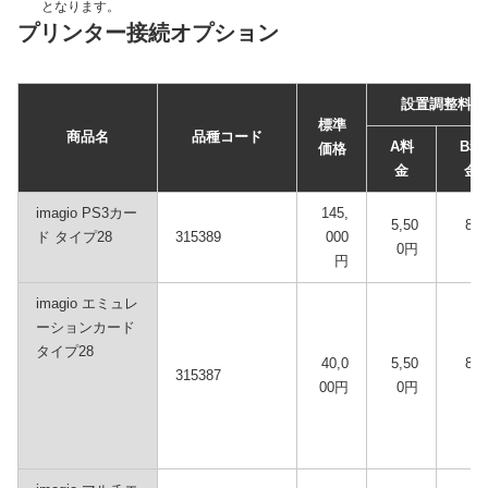
となります。
プリンター接続オプション
設置調整料
標準
商品名
品種コード
A料
B料
価格
金
金
imagio PS3カー
145,
5,50
800
ド タイプ28
315389
000
0円
円
円
imagio エミュレ
ーションカード
タイプ28
40,0
5,50
800
315387
00円
0円
円