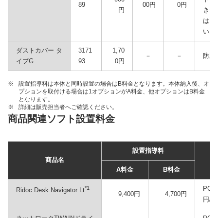
89
00円
0円
円
き台
は、
い。
ダストカバー タ
3171
1,70
－
－
防塵
イプG
93
0円
※
設置指導料は本体と同時設置の場合はB料金となります。本体納入後、オ
プションを取付ける場合は1オプションがA料金、他オプションはB料金
となります。
※
詳細は販売担当者へご確認ください。
商品関連ソフト設置料金
設置指導料
商品名
A料金
B料金
*1
PC1
Ridoc Desk Navigator Lt
9,400円
4,700円
円/