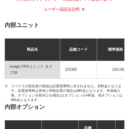
ユーザー認証設定料
内部ユニット
商品名
品種コード
標準価格
imagio FAXユニット タイ
315385
150,000円
プ28
※
ファクスの宛先表の登録は設置指導料に含まれません。別料金となりま
す。設置指導料は本体と同時設置の場合はB料金となります。本体納入
後、オプションを取付ける場合は1オプションがA料金、他オプションは
B料金となります。
内部オプション
設
品種