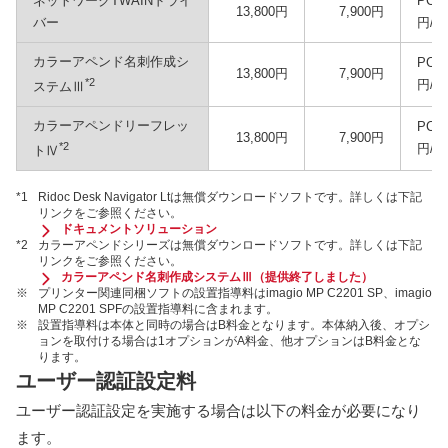
ネットワークTWAINドライ
PC1
13,800円
7,900円
バー
円/
カラーアペンド名刺作成シ
PC1
13,800円
7,900円
*2
円/
ステムⅢ
カラーアペンドリーフレッ
PC1
13,800円
7,900円
*2
円/
トⅣ
*1
Ridoc Desk Navigator Ltは無償ダウンロードソフトです。詳しくは下記
リンクをご参照ください。
ドキュメントソリューション
*2
カラーアペンドシリーズは無償ダウンロードソフトです。詳しくは下記
リンクをご参照ください。
カラーアペンド名刺作成システムⅢ（提供終了しました）
※
プリンター関連同梱ソフトの設置指導料はimagio MP C2201 SP、imagio
MP C2201 SPFの設置指導料に含まれます。
※
設置指導料は本体と同時の場合はB料金となります。本体納入後、オプシ
ョンを取付ける場合は1オプションがA料金、他オプションはB料金とな
ります。
ユーザー認証設定料
ユーザー認証設定を実施する場合は以下の料金が必要になり
ます。