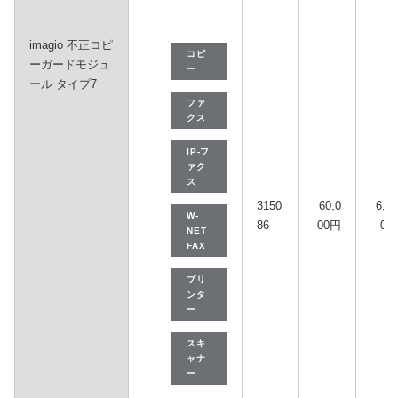
imagio 不正コピ
コピ
ーガードモジュ
ー
ール タイプ7
ファ
クス
IP-フ
ァク
ス
3150
60,0
6,30
W-
86
00円
0円
NET
FAX
プリ
ンタ
ー
スキ
ャナ
ー