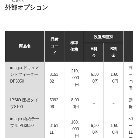
ださい。
外部オプション
設置調整料
品種
標準
商品名
コー
A料
B料
価格
ド
金
金
imagio ドキュメ
自動
210,
ントフィーダー
3153
6,30
1,60
ーP
000
DF3050
82
0円
0円
ima
円
備。
IPSiO 圧板タイ
5092
8,00
原稿
－
－
プ8100
06
0円
折れ
imagio 給紙テー
500
160,
ブル PB3030
3151
6,30
1,60
ーブ
000
11
0円
0円
11×
円