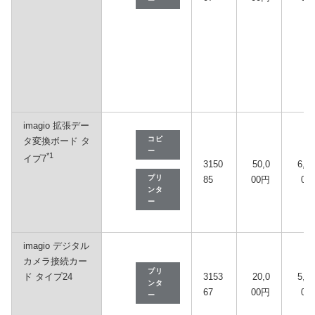
ー
imagio 拡張デー
コピ
タ変換ボード タ
ー
*1
イプ7
3150
50,0
6,30
プリ
85
00円
0円
ンタ
ー
imagio デジタル
カメラ接続カー
プリ
ド タイプ24
3153
20,0
5,50
ンタ
67
00円
0円
ー