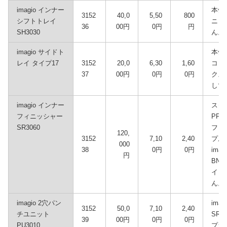
imagio インナー
本体
3152
40,0
5,50
800
シフトトレイ
ニッ
36
00円
0円
円
SH3030
ん。
imagio サイドト
本体
レイ タイプ17
3152
20,0
6,30
1,60
コピ
37
00円
0円
0円
クス
して
imagio インナー
スタ
フィニッシャー
PP
SR3060
フィ
120,
3152
7,10
2,40
プル
000
38
0円
0円
ima
円
BN3
イ 
ん。
imagio 2穴パン
ima
3152
50,0
7,10
2,40
チユニット
SR
39
00円
0円
0円
PU3010
プシ