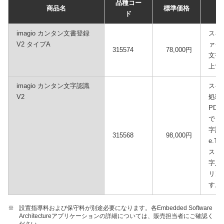
品種コー
商品名
標準価格
ド
imagio カンタン文書登録
スキ
V2 タイプA
ァイ
315574
78,000円
文書
上す
imagio カンタン文字認識
スキ
V2
処理し
PD
でき
字認
315568
98,000円
e.Ty
ス）
字入
リン
す。
※
設置指導料および保守料が別途必要になります。各Embedded Software
Architectureアプリケーションの詳細については、販売担当者にご確認く