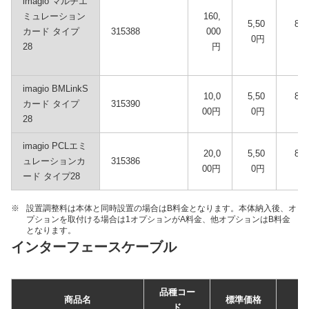
imagio マルチエ
ミュレーション
160,
5,50
800
カード タイプ
315388
000
0円
円
28
円
imagio BMLinkS
10,0
5,50
800
カード タイプ
315390
00円
0円
円
28
imagio PCLエミ
20,0
5,50
800
ュレーションカ
315386
00円
0円
円
ード タイプ28
※
設置調整料は本体と同時設置の場合はB料金となります。本体納入後、オ
プションを取付ける場合は1オプションがA料金、他オプションはB料金
となります。
インターフェースケーブル
品種コー
商品名
標準価格
ド