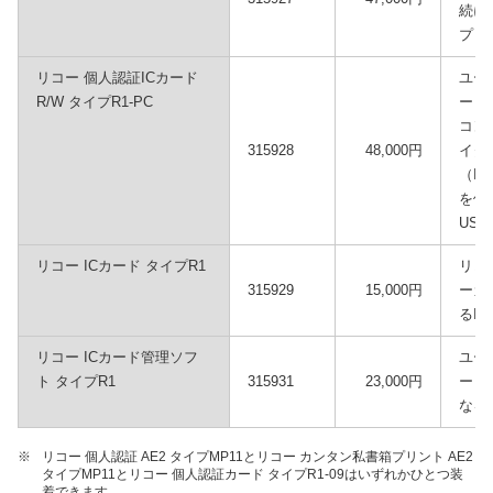
続に
プミ
リコー 個人認証ICカード
ユー
R/W タイプR1-PC
ード
コン
315928
48,000円
イタ
（I
を使
US
リコー ICカード タイプR1
リコ
315929
15,000円
ーカ
るI
リコー ICカード管理ソフ
ユー
ト タイプR1
315931
23,000円
ード
なる
※
リコー 個人認証 AE2 タイプMP11とリコー カンタン私書箱プリント AE2
タイプMP11とリコー 個人認証カード タイプR1-09はいずれかひとつ装
着できます。