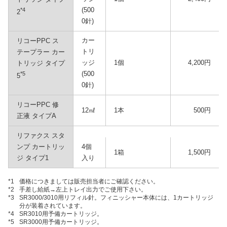
(500
*4
2
0針)
カー
リコーPPC ス
トリ
テープラー カー
ッジ
1個
4,200円
トリッジ タイプ
(500
*5
5
0針)
リコーPPC 修
12㎖
1本
500円
正液 タイプA
リファクス スタ
ンプ カートリッ
4個
1箱
1,500円
ジ タイプ1
入り
*1
価格につきましては販売担当者にご確認ください。
*2
手差し給紙→左上トレイ出力でご使用下さい。
*3
SR3000/3010用リフィル針。フィニッシャー本体には、1カートリッジ
分が装着されています。
*4
SR3010用予備カートリッジ。
*5
SR3000用予備カートリッジ。