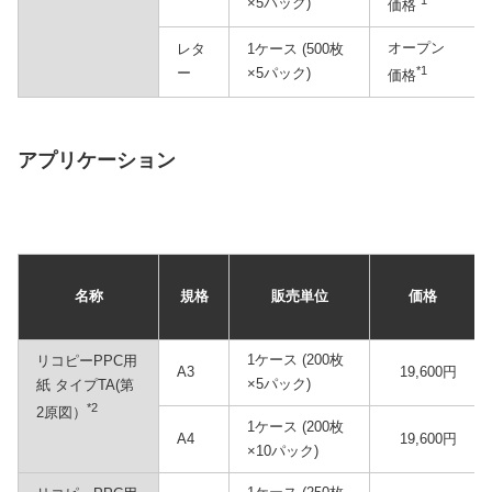
*1
×5パック)
価格
オープン
レタ
1ケース (500枚
*1
ー
×5パック)
価格
アプリケーション
名称
規格
販売単位
価格
1ケース (200枚
リコピーPPC用
A3
19,600円
×5パック)
紙 タイプTA(第
*2
2原図）
1ケース (200枚
A4
19,600円
×10パック)