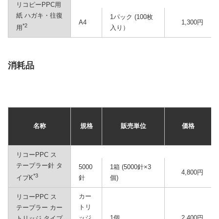
リコピーPPC用
紙 ハガキ・往復
1パック (100枚
A4
1,300円
*2
入り）
用
消耗品
名称
規格
販売単位
価格
リコーPPC ス
テープラー針 タ
5000
1箱 (5000針×3
4,800円
*3
針
個)
イプK
カー
リコーPPC ス
トリ
テープラー カー
ッジ
1個
2,400円
トリッジ タイプ