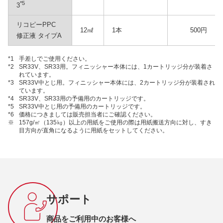
*5
3
リコピーPPC
12㎖
1本
500円
修正液 タイプA
*1
手差しでご使用ください。
*2
SR33V、SR33用。フィニッシャー本体には、1カートリッジ分が装着さ
れています。
*3
SR33V中とじ用。フィニッシャー本体には、2カートリッジ分が装着され
ています。
*4
SR33V、SR33用の予備用のカートリッジです。
*5
SR33V中とじ用の予備用のカートリッジです。
*6
価格につきましては販売担当者にご確認ください。
※
157g/㎡（135㎏）以上の用紙をご使用の際は用紙搬送方向に対し、すき
目方向が直角になるように用紙をセットしてください。
サポート
商品をご利用中のお客様へ