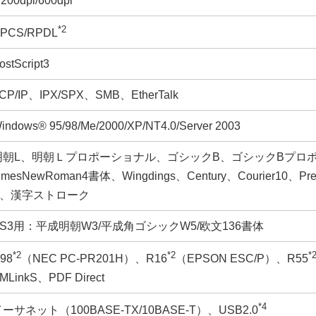
,200dpi/600dpi
*2
PCS/RPDL
ostScript3
CP/IP、IPX/SPX、SMB、EtherTalk
indows® 95/98/Me/2000/XP/NT4.0/Server 2003
明朝L、明朝Ｌプロポーショナル、ゴシックB、ゴシックBプロポーショ
imesNewRoman4書体、Wingdings、Century、Courier10、Prest
B、漢字ストローク
PS3用：平成明朝W3/平成角ゴシックW5/欧文136書体
*2
*2
*
98
（NEC PC-PR201H）、R16
（EPSON ESC/P）、R55
MLinkS、PDF Direct
*4
ーサネット（100BASE-TX/10BASE-T）、USB2.0