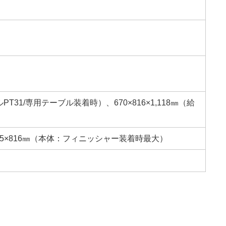
ルPT31/専用テーブル装着時）、670×816×1,118㎜（給
215×816㎜（本体：フィニッシャー装着時最大）