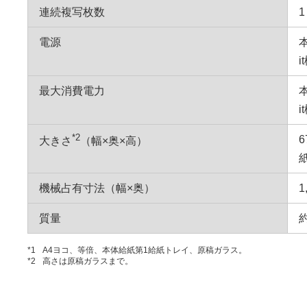
連続複写枚数
1
電源
本
i
最大消費電力
*2
6
大きさ
（幅×奥×高）
機械占有寸法（幅×奥）
質量
約
*1
A4ヨコ、等倍、本体給紙第1給紙トレイ、原稿ガラス。
*2
高さは原稿ガラスまで。