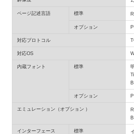
1
ページ記述言語
標準
R
オプション
P
対応プロトコル
T
対応OS
W
内蔵フォント
標準
T
オプション
エミュレーション（オプション ）
R
B
インターフェース
標準
イ