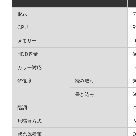
形式
CPU
R
メモリー
1
HDD容量
8
カラー対応
解像度
読み取り
6
書き込み
6
階調
2
原稿台方式
感光体種類