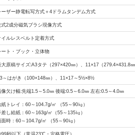
レーザー静電転写方式＋4ドラムタンデム方式
乾式2成分磁気ブラシ現像方式
オイルレスベルト定着方式
シート・ブック・立体物
大原稿サイズ:A3タテ（297×420㎜）、11×17（279.4×431.8
3～はがき（100×148㎜）、11×17～5½×8½
像欠け幅:先端1.5～5.0㎜ 後端:0.5～6.0㎜ 左右:0.5～4.0㎜
紙トレイ：60～104.7g/㎡ （55～90㎏）
手差し給紙：60～163g/㎡（55～135㎏）
面時：60～104.7g/㎡ （55～90㎏）
約99秒以下（常温23℃・定格電圧）