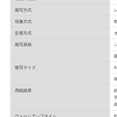
複写方式
現像方式
定着方式
複写原稿
最
複写サイズ
A
画
用紙紙厚
給
両
ウォームアップタイム