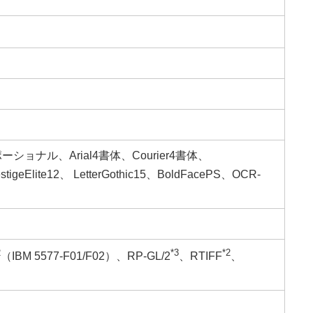
ナル、Arial4書体、Courier4書体、
igeElite12、 LetterGothic15、BoldFacePS、OCR-
2
*3
*2
（IBM 5577-F01/F02）、RP-GL/2
、RTIFF
、