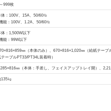
～999枚
体：100V、15A、50/60㎐
t機能：100V、1.2A、50/60㎐
本体：1,500W以下
it機能：99W以下
70×816×859㎜（本体のみ）、670×816×1,020㎜（給紙テーブ
紙テーブルPT33/PT34L装着時）
1,285×816㎜（本体：手差し、フェイスアップトレイ開）、2,
135㎏