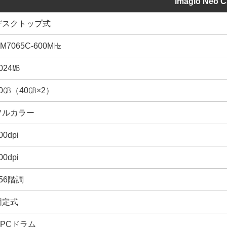
imagio Neo C
デスクトップ式
M7065C-600M㎐
024㎆
0㎇（40㎇×2）
フルカラー
00dpi
00dpi
56階調
固定式
OPCドラム