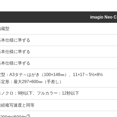
imagio Neo C
内蔵型
基本仕様に準ずる
基本仕様に準ずる
基本仕様に準ずる
定型：A3タテ～はがき（100×148㎜）、11×17～5½×8½
不定形：最大297×600㎜（手差し）
モノクロ：9秒以下、フルカラー：12秒以下
連続複写速度と同等
*5