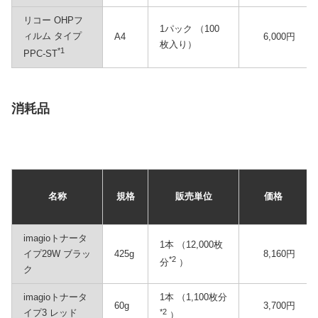
リコー OHPフ
1パック （100
ィルム タイプ
A4
6,000円
枚入り）
*1
PPC-ST
消耗品
名称
規格
販売単位
価格
imagioトナータ
1本 （12,000枚
イプ29W ブラッ
425g
8,160円
*2
分
）
ク
imagioトナータ
1本 （1,100枚分
60g
3,700円
イプ3 レッド
*2
）