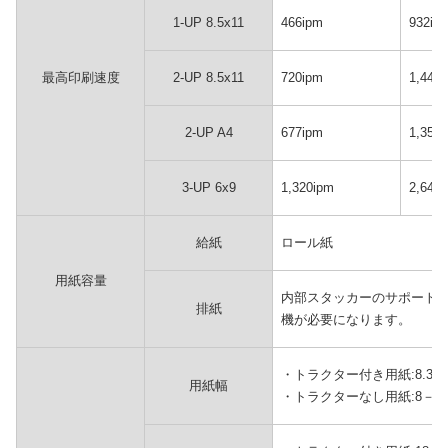
1-UP 8.5x11
466ipm
932ip
最高印刷速度
2-UP 8.5x11
720ipm
1,440
2-UP A4
677ipm
1,354
3-UP 6x9
1,320ipm
2,640
給紙
ロール紙
用紙容量
内部スタッカーのサポート
排紙
機が必要になります。
・トラクター付き用紙:8.3－1
用紙幅
・トラクターなし用紙:8－19.