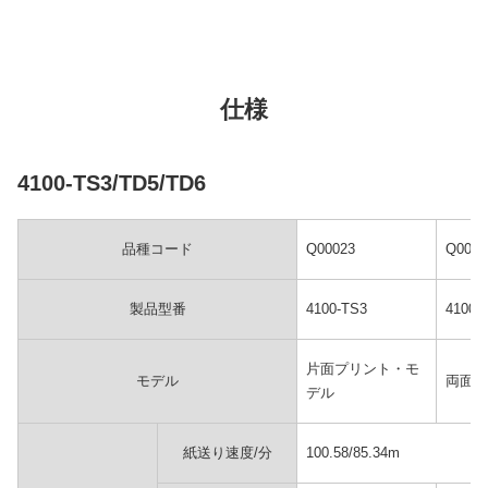
仕様
4100-TS3/TD5/TD6
品種コード
Q00023
Q0001
製品型番
4100-TS3
4100-
片面プリント・モ
モデル
両面プ
デル
紙送り速度/分
100.58/85.34m