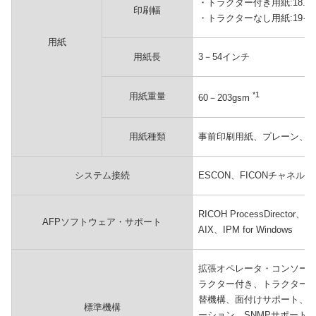
・トラクター付き用紙:18.5
印刷幅
・トラクターなし用紙:19イン
用紙
用紙長
3－54インチ
*1
用紙重量
60－203gsm
用紙種類
事前印刷用紙、プレーン、
システム接続
ESCON、FICONチャネル、Giba
RICOH ProcessDirector、P
AFPソフトウェア・サポート
AIX、IPM for Windows
拡張オペレータ・コンソール、
ラクター付き、トラクター
替機構、面付けサポート、2
標準機構
ーション、SNMPサポート