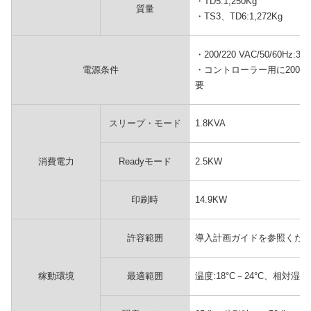
・TD5:1,250Kg
質量
・TS3、TD6:1,272Kg
・200/220 VAC/50/60Hz:
電源条件
・コントローラー用に200-240
要
スリープ・モード
1.8KVA
消費電力
Readyモード
2.5KW
印刷時
14.9KW
許容範囲
導入計画ガイドを参照くだ
稼動環境
最適範囲
温度:18°C－24°C、相対湿度