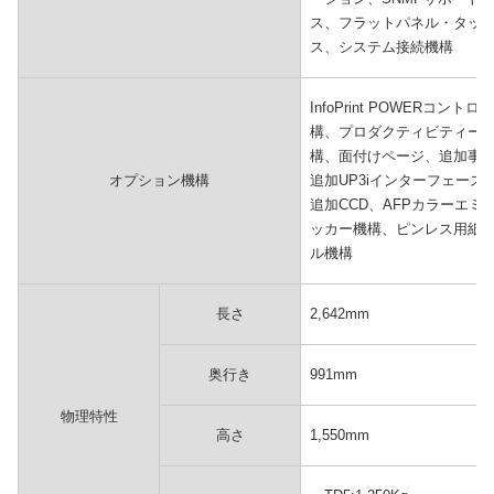
ス、フラットパネル・タッ
ス、システム接続機構
InfoPrint POWERコン
構、プロダクティビティー
構、面付けページ、追加事
オプション機構
追加UP3iインターフェー
追加CCD、AFPカラーエ
ッカー機構、ピンレス用紙
ル機構
長さ
2,642mm
奥行き
991mm
物理特性
高さ
1,550mm