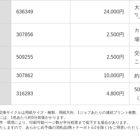
大
636349
24,000円
*1
カ
307856
2,500円
場
交
509255
2,500円
こ
307862
10,000円
約
5
316283
4,800円
（
の交換サイクルは用紙サイズ・種類、用紙方向、1ジョブあたりの連続プリント枚数
には、1色あたり約5分前後かかります。
件・環境により、印刷可能ページ数が半分程度まで低下する場合があります。
たしますので、あらかじめ予備の消耗品(廃トナーボトル2を除く)をご用意いただ