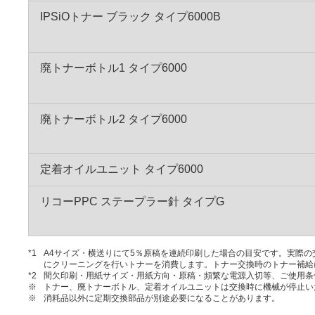
IPSiOトナー ブラック タイプ6000B
廃トナーボトル1 タイプ6000
廃トナーボトル2 タイプ6000
定着オイルユニット タイプ6000
リコーPPC ステープラー針 タイプG
*1
A4サイズ・横送りにて5％原稿を連続印刷した場合の目安です。実際
にクリーニングを行いトナーを消費します。トナー交換時のトナー補給
*2
間欠印刷・用紙サイズ・用紙方向・原稿・頻繁な電源入切等、ご使用条
※
トナー、廃トナーボトル、定着オイルユニットは交換時に機械が停止い
※
消耗品以外に定期交換部品が別途必要になることがあります。