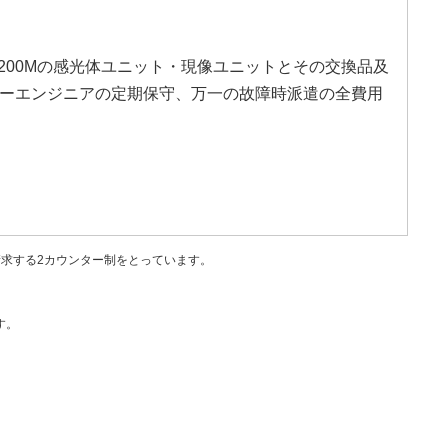
CX8200Mの感光体ユニット・現像ユニットとその交換品及
ーエンジニアの定期保守、万一の故障時派遣の全費用
を請求する2カウンター制をとっています。
す。