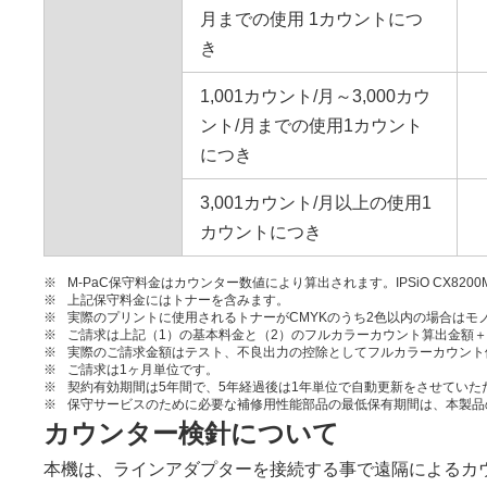
月までの使用 1カウントにつ
き
1,001カウント/月～3,000カウ
ント/月までの使用1カウント
につき
3,001カウント/月以上の使用1
カウントにつき
※
M-PaC保守料金はカウンター数値により算出されます。IPSiO CX
※
上記保守料金にはトナーを含みます。
※
実際のプリントに使用されるトナーがCMYKのうち2色以内の場合はモ
※
ご請求は上記（1）の基本料金と（2）のフルカラーカウント算出金額
※
実際のご請求金額はテスト、不良出力の控除としてフルカラーカウント
※
ご請求は1ヶ月単位です。
※
契約有効期間は5年間で、5年経過後は1年単位で自動更新をさせていた
※
保守サービスのために必要な補修用性能部品の最低保有期間は、本製品
カウンター検針について
本機は、ラインアダプターを接続する事で遠隔によるカ