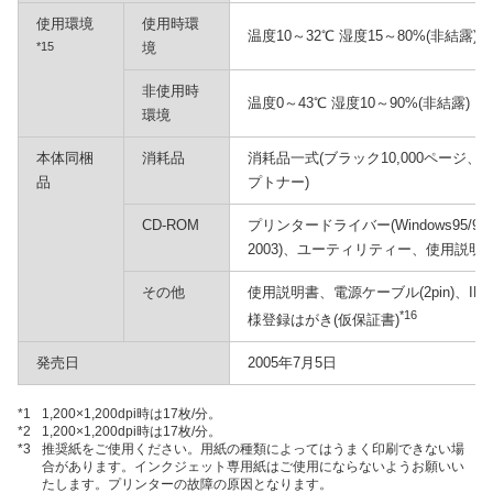
使用環境
使用時環
温度10～32℃ 湿度15～80%(非結露)
*15
境
非使用時
温度0～43℃ 湿度10～90%(非結露)
環境
本体同梱
消耗品
消耗品一式(ブラック10,000ページ、
品
プトナー)
CD-ROM
プリンタードライバー(Windows95/98/Me/
2003)、ユーティリティー、使用説明書
その他
使用説明書、電源ケーブル(2pin)、I
*16
様登録はがき(仮保証書)
発売日
2005年7月5日
*1
1,200×1,200dpi時は17枚/分。
*2
1,200×1,200dpi時は17枚/分。
*3
推奨紙をご使用ください。用紙の種類によってはうまく印刷できない場
合があります。インクジェット専用紙はご使用にならないようお願いい
たします。プリンターの故障の原因となります。