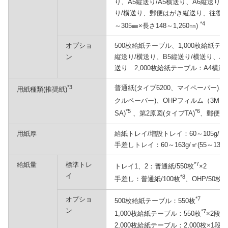
り、A5縦送り/A5横送り、A6縦送り、
り/横送り、郵便はがき縦送り、往復は
*4
～305㎜×長さ148～1,260㎜)
オプショ
500枚給紙テーブル、1,000枚給紙テ
ン
縦送り/横送り、B5縦送り/横送り、A
送り 2,000枚給紙テーブル：A4横送
*3
普通紙(タイプ6200、マイペーパー)
用紙種類(推奨紙)
クルペーパー)、OHPフィルム（3M CG3
*5
*6
SA)
、第2原図(タイプTA)
、郵便は
用紙厚
給紙トレイ/増設トレイ：60～105g/㎡(5
手差しトレイ：60～163g/㎡(55～135㎏
給紙量
標準トレ
*7
トレイ1、2：普通紙/550枚
×2
イ
*8
手差し：普通紙/100枚
、OHP/50枚
オプショ
*7
500枚給紙テーブル：550枚
ン
*7
1,000枚給紙テーブル：550枚
×2段
2,000枚給紙テーブル：2,000枚×1段