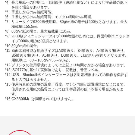
*4
長尺用紙への印刷は、印刷条件（連続印刷など）により印字品質の低下
を招く場合があります。
*5
手差しからのみ給紙可能。
*6
手差しからのみ給紙可能。モノクロ印刷のみ可能。
*7
リコータイプ6200紙使用時。80g/㎡紙の場合は500枚となります。最大
積載量は55.5㎜。
*8
80g/㎡紙の場合。最大積載量は10㎜。
*9
2000枚フィニッシャータイプ8000増設のためには、両面印刷ユニットタ
イプ9000の追加が必須となります。
*10
80g/㎡紙の場合。
*11
両面印刷可能な用紙サイズはA3縦送り、B4縦送り、A4縦送り/横送り、
B5縦送り/横送り、A5横送り、LG縦送り、LT縦送り/横送りとなります。
用紙厚は、60～105g/㎡(55～90㎏)。
*12
プリンタの使用環境によっては上記より時間がかかる場合があります。
*13
ISO7779に基づく実測値であり、記載は、音圧レベル。
*14
USB、Bluetooth®インターフェースは各対応機器すべての動作を保証す
るものではありません。
*15
使用時直前の環境の温度、湿度、マシン内部が設置環境になじむまで、
使用される用紙の品質によっては印字品質の低下を招く場合がありま
す。
*16
CX8800Mには同梱されておりません。