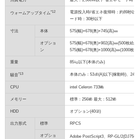
*12
電源投入時/省エネ復帰時：約89秒以下
ウォームアップタイム
ード時：30秒以下
寸法
本体
575(幅)×678(奥)×745(高)㎜
オプショ
575(幅)×678(奥)×902(高)㎜(500
ン
575(幅)×678(奥)×1000(高)㎜(100
重量
85㎏以下(本体のみ)
*13
本体のみ：53㏈(A)以下(稼動時)、24㏈
騒音
CPU
intel Celeron 733㎒
メモリー
標準：256㎆ 最大：512㎆
HDD
オプション(40㎇)
出力形式
標準
RPCS
オプショ
Adobe PostScript3、RP-GL/2(D