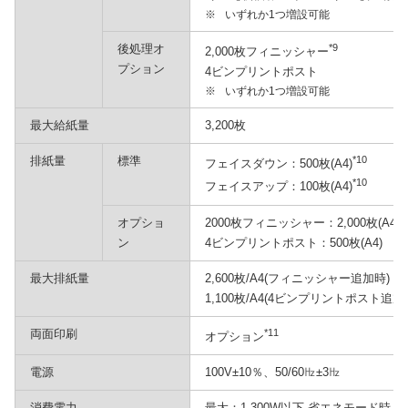
※
いずれか1つ増設可能
後処理オ
*9
2,000枚フィニッシャー
プション
4ビンプリントポスト
※
いずれか1つ増設可能
最大給紙量
3,200枚
排紙量
標準
*10
フェイスダウン：500枚(A4)
*10
フェイスアップ：100枚(A4)
オプショ
2000枚フィニッシャー：2,000枚(A4)
ン
4ビンプリントポスト：500枚(A4)
最大排紙量
2,600枚/A4(フィニッシャー追加時)
1,100枚/A4(4ビンプリントポスト追加
両面印刷
*11
オプション
電源
100V±10％、50/60㎐±3㎐
消費電力
最大：1,300W以下 省エネモード時：