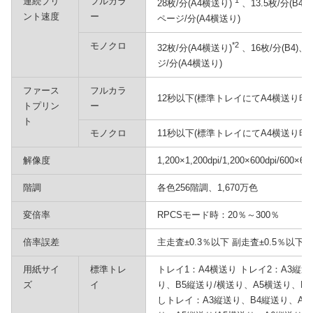
連続プリ
フルカラ
*1
28枚/分(A4横送り)
、13.5枚/分(B4
ント速度
ー
ページ/分(A4横送り)
モノクロ
*2
32枚/分(A4横送り)
、16枚/分(B4)、
ジ/分(A4横送り)
ファース
フルカラ
12秒以下(標準トレイにてA4横送り印
トプリン
ー
ト
モノクロ
11秒以下(標準トレイにてA4横送り印
解像度
1,200×1,200dpi/1,200×600dpi/600×600
階調
各色256階調、1,670万色
変倍率
RPCSモード時：20％～300％
倍率誤差
主走査±0.3％以下 副走査±0.5％以下
用紙サイ
標準トレ
トレイ1：A4横送り トレイ2：A3縦送
ズ
イ
り、B5縦送り/横送り、A5横送り、L
しトレイ：A3縦送り、B4縦送り、A4