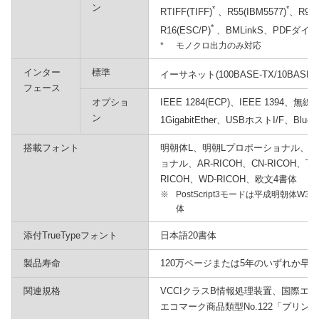
ン
*
*
RTIFF(TIFF)
、R55(IBM5577)
、R98(
*
R16(ESC/P)
、BMLinkS、PDFダイレク
*
モノクロ出力のみ対応
インター
標準
イーサネット(100BASE-TX/10BASE-T
フェース
オプショ
IEEE 1284(ECP)、IEEE 1394、無線LA
ン
1GigabitEther、USBホストI/F、Blueto
搭載フォント
明朝体L、明朝Lプロポーショナル、
ョナル、AR-RICOH、CN-RICOH、TN-
RICOH、WD-RICOH、欧文4書体
※
PostScript3モードは平成明朝体
体
添付TrueTypeフォント
日本語20書体
製品寿命
120万ページまたは5年のいずれか早
関連規格
VCCIクラスB情報処理装置、国際エ
エコマーク商品類型No.122「プリン