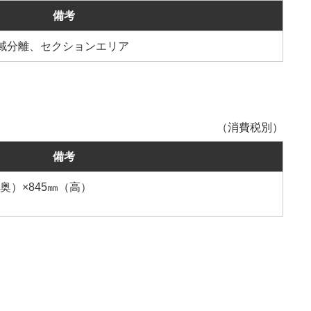
備考
域分離、セクションエリア
（消費税別）
備考
（奥）×845㎜（高）