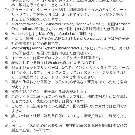
印字品質の低下を招く場合があります。上記範囲外では機械保護のた
め、印刷を停止させることがあります。
*20
スタート用インクカートリッジは、印刷準備を行うためのインクカート
リッジです。本体購入時には、あわせてインクカートリッジをご購入さ
れることをお勧めいたします。
※
Microsoft Windows、Windows Server、Windows Vistaは、米国Microsoft
Corporationの米国およびその他の国における登録商標または商標です。
※
MacintoshおよびMac OSは、Apple Inc.の商標です。
※
Intelは、米国およびその他の国におけるIntel Corporationまたはその子会
社の商標または登録商標です。
※
PostScriptはAdobe Systems Incorporated（アドビシステムズ社）および
その子会社の、各国での登録商標または商標です。
※
イーサネットは富士ゼロックス株式会社の登録商標です。
※
記載されている速度はWindows環境によるものです。
※
ジェルジェットプリンターは、1色でもインクがなくなるとプリンターの
動作が停止します。「インクノコリワズカ」のメッセージが表示された
ら、交換用のインクカートリッジをご準備ください。
※
製品の仕様および外観は、改良のため予告なく変更させていただく場合
があります。
※
実際の製品の色は、若干異なる場合があります。
※
このサイトに記載されている画像サンプルは、機能説明のために作成し
たものであり、実際の出力物とは異なります。
※
このサイトに記載されている製品は、国内仕様のため海外では使用でき
ません。
※
詳しい性能・仕様・制約条件等については、販売担当者にご確認くださ
い。
※
保守サービスのために必要な保守用性能部品の最低保有期間は本製品の
製造中止後、7年間です。