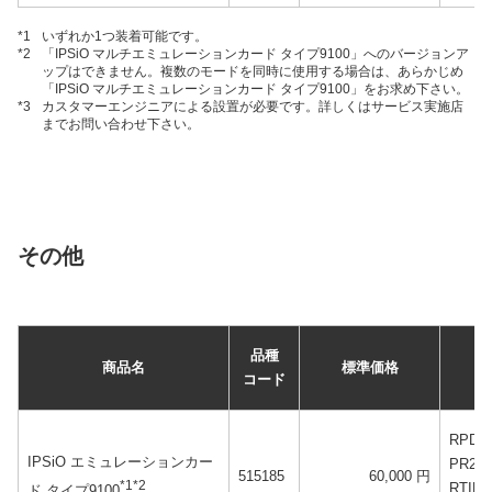
*1
いずれか1つ装着可能です。
*2
「IPSiO マルチエミュレーションカード タイプ9100」へのバージョンア
ップはできません。複数のモードを同時に使用する場合は、あらかじめ
「IPSiO マルチエミュレーションカード タイプ9100」をお求め下さい。
*3
カスタマーエンジニアによる設置が必要です。詳しくはサービス実施店
までお問い合わせ下さい。
その他
品種
商品名
標準価格
コード
RPDL
IPSiO エミュレーションカー
PR20
515185
60,000 円
*1*2
RTI
ド タイプ9100