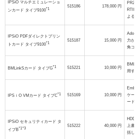
IPSiO マルチエミュレーショ
PR20
515186
178,000 円
*1
RTI
ンカード タイプ9100
よる出
Ado
IPSiO PDFダイレクトプリン
515187
15,000 円
力が可
*1
トカード タイプ9100
角ゴシ
BML
*1
515221
10,000 円
BMLinkSカード タイプG
用する
Embed
*1
515169
10,000 円
ケーシ
IPSｉO VMカード タイプC
ード。
HDD
IPSiO セキュリティカード タ
515222
40,000 円
上書き
*1*3
イプB
括して