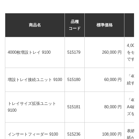
品種
商品名
標準価格
コード
4,0
4000枚増設トレイ 9100
515179
260,000 円
をセッ
です。
「40
増設トレイ接続ユニット 9100
515180
60,000 円
続する
「40
トレイサイズ拡張ユニット
515181
80,000 円
A4縦
9100
ズを給
表紙、
インサートフィーダー 9100
515236
108,000 円
紙が可