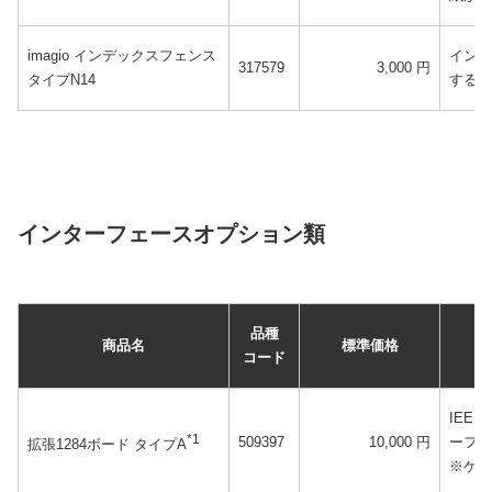
imagio インデックスフェンス
インデ
317579
3,000 円
タイプN14
する専
インターフェースオプション類
品種
商品名
標準価格
コード
IEE
*1
509397
10,000 円
ーフェ
拡張1284ボード タイプA
※ケー