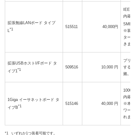
IEE
内蔵型ボ
拡張無線LANボード タイプ
SMB、E
515511
40,000円
*1
L
※装着
ターフ
きませ
プリン
拡張USBホストI/Fボード タ
509516
10,000 円
するた
*1
イプ1
拠。
100
内蔵型
1Giga イーサネットボード タ
515146
40,000 円
※本オ
*1
イプB
ワーク
れませ
*1
いずれか1つ装着可能です。