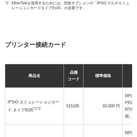
*2
EtherTalkを使用するためには、別途オプションの「IPSiO マルチエミュ
レーションカードタイプ9100」が必要です。
プリンター接続カード
品種
商品名
標準価格
コード
RPDL
IPSiO エミュレーションカー
PR20
515185
60,000 円
*1*2
RTI
ド タイプ9100
能。
RPDL