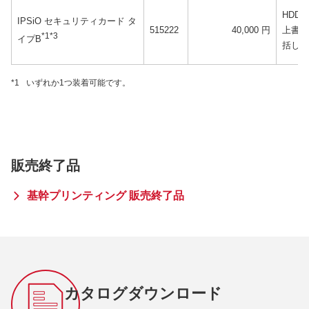
HDD
IPSiO セキュリティカード タ
515222
40,000 円
上書き
*1*3
イプB
括して
*1
いずれか1つ装着可能です。
販売終了品
基幹プリンティング 販売終了品
カタログダウンロード