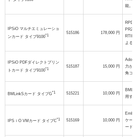
能。
RPDL
IPSiO マルチエミュレーショ
PR20
515186
178,000 円
*1
RTI
ンカード タイプ9100
よる出
Ado
IPSiO PDFダイレクトプリン
515187
15,000 円
力が可
*1
トカード タイプ9100
角ゴシ
BML
*1
515221
10,000 円
BMLinkSカード タイプG
用する
Embed
*1
515169
10,000 円
ケーシ
IPSｉO VMカード タイプC
ード。