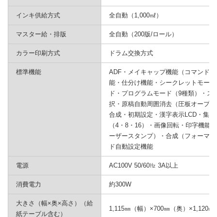
インキ供給方式
全自動（1,000㎖）
マスター給・排版
全自動（200版/ロール）
カラー印刷方式
ドラム交換方式
標準機能
ADF・メイキャップ機能（コマンド
能・仕分け機能・シークレットモード
ド・プログラムモード（9種類）・ス
択・原稿自動周囲消去（圧板オープン
合成・初期設定・漢字表示LCD・集約
（4・8・16）・画像回転・印字機能
ーザースタンプ）・合成（フォーマッ
ド自動設定機能
電源
AC100V 50/60㎐ 3A以上
消費電力
約300W
大きさ（幅×奥×高さ）（給
1,115㎜（幅）×700㎜（奥）×1,120
紙テーブル含む）