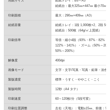
用紙サイズ
給紙トレイ：B5～A3
給紙台：最大325㎜×447㎜ 最小70㎜×
印刷面積
最大：290㎜×409㎜（A3）
給紙容量
給紙トレイ：1段 1,000枚×2、2段 50
給紙台：500枚（64g/㎡上質紙）
印刷倍率
等倍・縮小4段（93%・87%・82%・
122%・141%）・ズーム（50%～2
50%～200%）
解像度
400dpi
画像モード
文字・文字/写真・写真・鉛筆・淡色
製版濃度
標準・うすく・ややこく・こく
製版時間
12秒（A4 タテ）
印刷速度
60～120枚/分（5段可変）
印刷位置調整
左右（天地）：電動±15㎜、前後：電動