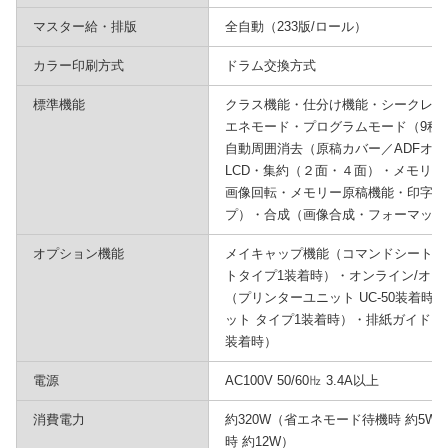
マスター給・排版
全自動（233版/ロール）
カラー印刷方式
ドラム交換方式
標準機能
クラス機能・仕分け機能・シークレッ
エネモード・プログラムモード（9種
自動周囲消去（原稿カバー／ADFオ
LCD・集約（２面・４面）・メモリー
画像回転・メモリー原稿機能・印字機
プ）・合成（画像合成・フォーマット
オプション機能
メイキャップ機能（コマンドシート方
トタイプ1装着時）・オンライン/オー
（プリンターユニット UC-50装着
ット タイプ1装着時）・排紙ガイド自
装着時）
電源
AC100V 50/60㎐ 3.4A以上
消費電力
約320W（省エネモード待機時 約5W、
時 約12W）