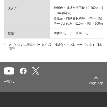
*
給紙台・排紙台使用時：1,400㎜（幅）×
大きさ
（B4印刷時）
給紙台・排紙台収納時：745㎜（幅）×7
テーブルのみ：610㎜（幅）×600㎜（
*
本体98㎏、テーブル16㎏
質量
*
オプションの原稿カバー タイプ1、排紙台 タイプ2、テーブル タイプ1装
着時
一覧へ
Page Top