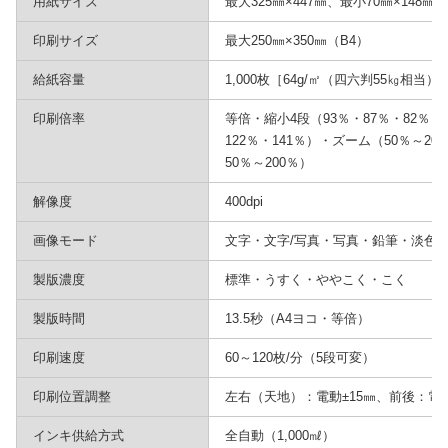
用紙サイズ
最大325㎜×447㎜、最小70㎜×148㎜
印刷サイズ
最大250㎜×350㎜（B4）
給紙容量
1,000枚［64g/㎡（四六判55㎏相当
印刷倍率
等倍・縮小4段（93％・87％・82％・
122％・141％）・ズーム（50％～2
50％～200％）
解像度
400dpi
画像モード
文字・文字/写真・写真・鉛筆・淡色
製版濃度
標準・うすく・ややこく・こく
製版時間
13.5秒（A4ヨコ・等倍）
印刷速度
60～120枚/分（5段可変）
印刷位置調整
左右（天地）：電動±15㎜、前後：電動
インキ供給方式
全自動（1,000㎖）