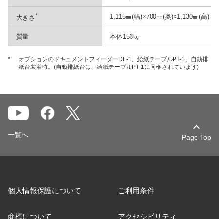
*
1,115㎜(幅)×700㎜(奥)×1,130㎜(高)
大きさ
質量
本体153㎏
*
オプションのドキュメントフィーダーDF-1、給紙テーブルPT-1、自動排
紙台装着時。(自動排紙台は、給紙テーブルPT-1に同梱されています)
一覧へ
Page Top
個人情報保護について
ご利用条件
商標について
アクセシビリティ