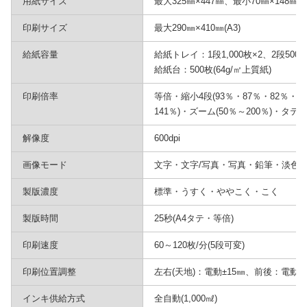
用紙サイズ
最大325㎜×447㎜、最小70㎜×148㎜
印刷サイズ
最大290㎜×410㎜(A3)
給紙容量
給紙トレイ：1段1,000枚×2、2段500枚
給紙台：500枚(64g/㎡上質紙)
印刷倍率
等倍・縮小4段(93％・87％・82％・71
141％)・ズーム(50％～200％)・タテ
解像度
600dpi
画像モード
文字・文字/写真・写真・鉛筆・淡色
製版濃度
標準・うすく・ややこく・こく
製版時間
25秒(A4タテ・等倍)
印刷速度
60～120枚/分(5段可変)
印刷位置調整
左右(天地)：電動±15㎜、前後：電動±
インキ供給方式
全自動(1,000㎖)