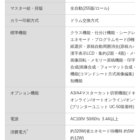
マスター給・排版
全自動(255版/ロール)
カラー印刷方式
ドラム交換方式
標準機能
クラス機能・仕分け機能・シークレッ
エネモード・プログラムモード(9種類
紙選択・原稿自動周囲消去(原稿カバー
漢字表示LCD・集約(2面・4面)・メモ
画像回転・メモリー原稿機能・印字機
合成(画像合成・フォーマット合成・
機能(コマンドシート方式画像編集)
知機能
オプション機能
A3/A4マスターカット切替機能(ドキュ
オンライン/オートオンライン/オンラ
(プリンターユニット UC-50装着時)
電源
AC100V 50/60㎐ 3.4A以上
*
約320W(省エネモード待機時 約5W 
消費電力
約12W)