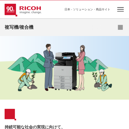
日本 - ソリューション・商品サイト
Ope
複写機/複合機
デジタルフルカラー複合機
デジタルモノクロ複合機
デジタル広幅複合機
再生機（サーキュラーエコノミー機）
プリンター複合機
持続可能な社会の実現に向けて、