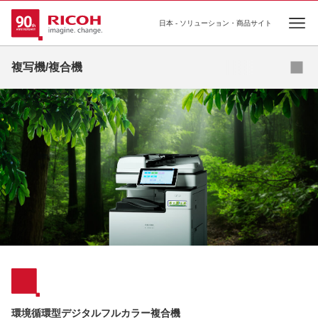
日本 - ソリューション・商品サイト
Ope
複写機/複合機
デジタルフルカラー複合機
デジタルモノクロ複合機
デジタル広幅複合機
再生機（サーキュラーエコノミー機）
プリンター複合機
環境循環型デジタルフルカラー複合機