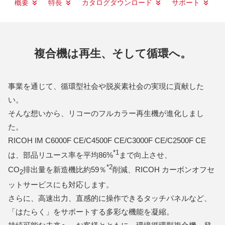
概要
特長
カタログダウンロード
サポート
複合機は再生、そして循環へ。
事業を通じて、循環型社会や脱炭素社会の実現に貢献した
い。
そんな想いから、リコーのフルカラー再生機が進化しまし
た。
RICOH IM C6000F CE/C4500F CE/C3000F CE/C2500F CE
*1
は、部品リユース率を平均86%
まで向上させ、
*2
CO
排出量を新造機比約59％
削減、RICOH カーボンオフセ
2
ットサービスにも対応します。
さらに、高速出力、直感的に操作できるタッチパネルなど、
「はたらく」をサポートする多彩な機能を凝縮。