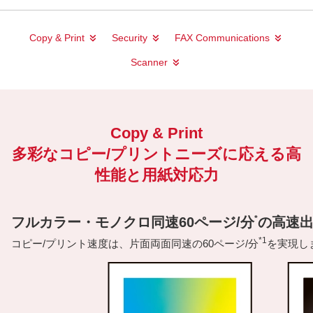
Copy & Print
Security
FAX Communications
Scanner
Copy & Print
多彩なコピー/プリントニーズに応える高
性能と用紙対応力
*
フルカラー・モノクロ同速60ページ/分
の高速
*1
コピー/プリント速度は、片面両面同速の60ページ/分
を実現し