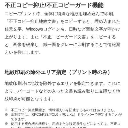
不正コピー抑止/不正コピーガード機能
コピー/プリント時、全体に特殊な地紋を埋め込んで印刷。
「不正コピー抑止地紋文書」をコピーすると、埋め込まれた
任意文字、Windowsログイン名、日時など牽制文字が浮かび
上がります。また「不正コピーガード文書」をコピーする
と、画像を破棄し、紙一面をグレーに印刷することで情報漏
えいを抑止します。
地紋印刷の除外エリア指定（プリント時のみ）
地紋印刷時に地紋を除外するエリアを指定できます。これに
より、バーコードなどの入った文書も読み取りに支障なく地
紋印刷が可能となります。
※
不正コピー抑止機能は、情報漏えいを防止するものではありません。
※
牽制文字は、RPCS/PS3/PCL6（PCL XL）ドライバーで設定することが
できます。
※
使用する複合機の機種や、用紙または設定条件などによっては、不正コ