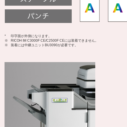
*
印字面が外側になります。
※
RICOH IM C3000F CE/C2500F CEには装着できません。
※
装着には中継ユニットBU3090が必要です。