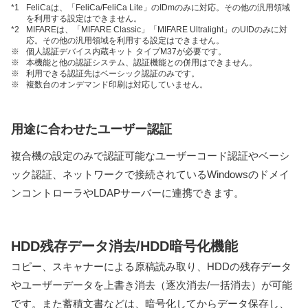
*1
FeliCaは、「FeliCa/FeliCa Lite」のIDmのみに対応。その他の汎用領域
を利用する設定はできません。
*2
MIFAREは、「MIFARE Classic」「MIFARE Ultralight」のUIDのみに対
応。その他の汎用領域を利用する設定はできません。
※
個人認証デバイス内蔵キット タイプM37が必要です。
※
本機能と他の認証システム、認証機能との併用はできません。
※
利用できる認証先はベーシック認証のみです。
※
複数台のオンデマンド印刷は対応していません。
用途に合わせたユーザー認証
複合機の設定のみで認証可能なユーザーコード認証やベーシ
ック認証、ネットワークで接続されているWindowsのドメイ
ンコントローラやLDAPサーバーに連携できます。
HDD残存データ消去/HDD暗号化機能
コピー、スキャナーによる原稿読み取り、HDDの残存データ
やユーザーデータを上書き消去（逐次消去/一括消去）が可能
です。また蓄積文書などは、暗号化してからデータ保存し、