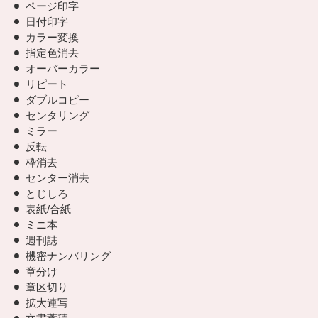
ページ印字
日付印字
カラー変換
指定色消去
オーバーカラー
リピート
ダブルコピー
センタリング
ミラー
反転
枠消去
センター消去
とじしろ
表紙/合紙
ミニ本
週刊誌
機密ナンバリング
章分け
章区切り
拡大連写