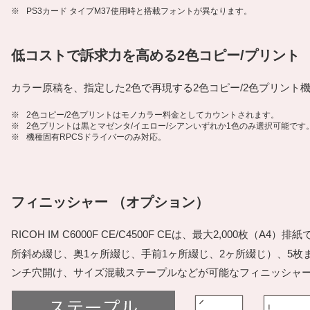
※
PS3カード タイプM37使用時と搭載フォントが異なります。
低コストで訴求力を高める2色コピー/プリント
カラー原稿を、指定した2色で再現する2色コピー/2色プリン
※
2色コピー/2色プリントはモノカラー料金としてカウントされます。
※
2色プリントは黒とマゼンタ/イエロー/シアンいずれか1色のみ選択可能です
※
機種固有RPCSドライバーのみ対応。
フィニッシャー （オプション）
RICOH IM C6000F CE/C4500F CEは、最大2,000枚
所斜め綴じ、奥1ヶ所綴じ、手前1ヶ所綴じ、2ヶ所綴じ）、5枚
ンチ穴開け、サイズ混載ステープルなどが可能なフィニッシャ