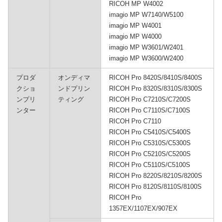
RICOH MP W4002
imagio MP W7140/W5100
imagio MP W4001
imagio MP W4000
imagio MP W3601/W2401
imagio MP W3600/W2400
プロダ
オンディマ
RICOH Pro 8420S/8410S/8400S
クショ
ンドプリン
RICOH Pro 8320S/8310S/8300S
ンプリ
ティング
RICOH Pro C7210S/C7200S
ンター
RICOH Pro C7110S/C7100S
RICOH Pro C7110
RICOH Pro C5410S/C5400S
RICOH Pro C5310S/C5300S
RICOH Pro C5210S/C5200S
RICOH Pro C5110S/C5100S
RICOH Pro 8220S/8210S/8200S
RICOH Pro 8120S/8110S/8100S
RICOH Pro
1357EX/1107EX/907EX