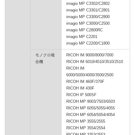
imagio MP C3302/C2802
imagio MP C3301/C2801
imagio MP C3300/C2800
imagio MP C3000/C2500
imagio MP C2800RC
imagio MP C2201
imagio MP C2200/C1800
モノクロ複
RICOH IM 9000/8000/7000
合機
RICOH IM 6010/4510/3510/2510
RICOH IM
6000/5000/4000/3500/2500
RICOH IM 460F/370F
RICOH IM 430F
RICOH IP 500SF
RICOH MP 9003/7503/6503
RICOH MP 6055/5055/4055
RICOH MP 6054/5054/4054
RICOH MP 3555/2555
RICOH MP 3554/2554
RICOH MP 3353/2553