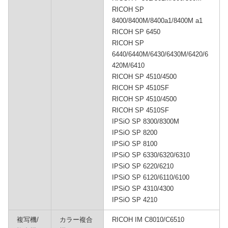
RICOH SP
8400/8400M/8400a1/8400M a1
RICOH SP 6450
RICOH SP
6440/6440M/6430/6430M/6420/6
420M/6410
RICOH SP 4510/4500
RICOH SP 4510SF
RICOH SP 4510/4500
RICOH SP 4510SF
IPSiO SP 8300/8300M
IPSiO SP 8200
IPSiO SP 8100
IPSiO SP 6330/6320/6310
IPSiO SP 6220/6210
IPSiO SP 6120/6110/6100
IPSiO SP 4310/4300
IPSiO SP 4210
複写機/
カラー複合
RICOH IM C8010/C6510