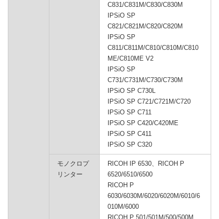
C831/C831M/C830/C830M
IPSiO SP
C821/C821M/C820/C820M
IPSiO SP
C811/C811M/C810/C810M/C810
ME/C810ME V2
IPSiO SP
C731/C731M/C730/C730M
IPSiO SP C730L
IPSiO SP C721/C721M/C720
IPSiO SP C711
IPSiO SP C420/C420ME
IPSiO SP C411
IPSiO SP C320
モノクロプ
RICOH IP 6530、RICOH P
リンター
6520/6510/6500
RICOH P
6030/6030M/6020/6020M/6010/6
010M/6000
RICOH P 501/501M/500/500M