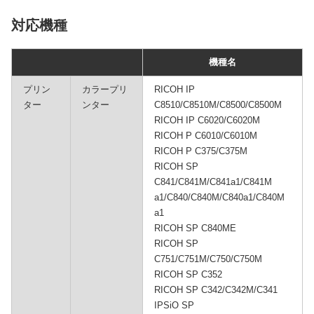
対応機種
機種名
プリン
カラープリ
RICOH IP
ター
ンター
C8510/C8510M/C8500/C8500M
RICOH IP C6020/C6020M
RICOH P C6010/C6010M
RICOH P C375/C375M
RICOH SP
C841/C841M/C841a1/C841M
a1/C840/C840M/C840a1/C840M
a1
RICOH SP C840ME
RICOH SP
C751/C751M/C750/C750M
RICOH SP C352
RICOH SP C342/C342M/C341
IPSiO SP