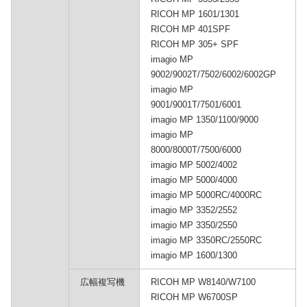
RICOH MP 1601/1301
RICOH MP 401SPF
RICOH MP 305+ SPF
imagio MP
9002/9002T/7502/6002/6002GP
imagio MP
9001/9001T/7501/6001
imagio MP 1350/1100/9000
imagio MP
8000/8000T/7500/6000
imagio MP 5002/4002
imagio MP 5000/4000
imagio MP 5000RC/4000RC
imagio MP 3352/2552
imagio MP 3350/2550
imagio MP 3350RC/2550RC
imagio MP 1600/1300
広幅複写機
RICOH MP W8140/W7100
RICOH MP W6700SP