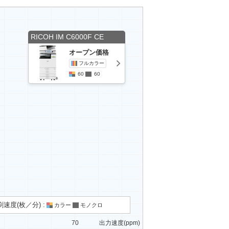
RICOH IM C6000F CE
オープン価格
フルカラー
60
60
速度(枚／分) :
カラー
モノクロ
70
出力速度(ppm)