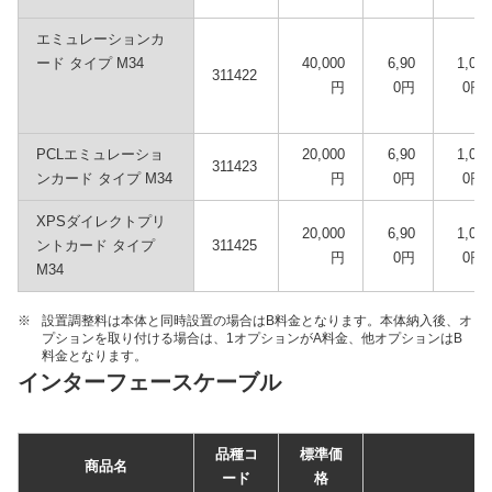
エミュレーションカ
ード タイプ M34
40,000
6,90
1,00
311422
円
0円
0円
PCLエミュレーショ
20,000
6,90
1,00
311423
ンカード タイプ M34
円
0円
0円
XPSダイレクトプリ
20,000
6,90
1,00
ントカード タイプ
311425
円
0円
0円
M34
※
設置調整料は本体と同時設置の場合はB料金となります。本体納入後、オ
プションを取り付ける場合は、1オプションがA料金、他オプションはB
料金となります。
インターフェースケーブル
品種コ
標準価
商品名
ード
格