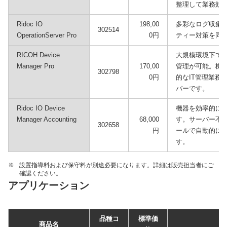
整理して業務効
Ridoc IO
198,00
多彩なログ収集・
302514
OperationServer Pro
0円
ティー対策を同
RICOH Device
大規模環境下で
Manager Pro
170,00
管理が可能。機
302798
0円
的なIT管理業務
バーです。
Ridoc IO Device
機器を効率的に
Manager Accounting
68,000
す。サーバー不
302658
円
ールで自動的に
す。
※
設置指導料および保守料が別途必要になります。詳細は販売担当者にご
確認ください。
アプリケーション
品種コ
標準価
商品名