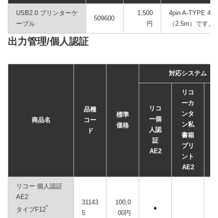
USB2.0 プリンターケ
1,500
4pin A-TYPE 
509600
ーブル
円
（2.5m）です
出力管理/個人認証
対応システム
リコ
ーカ
リコ
品種
ンタ
標準
ー個
商品名
コー
ン私
価格
人認
ド
書箱
証
プリ
AE2
ント
AE2
リコー 個人認証
AE2
31143
100,0
*
●
タイプF12
5
00円