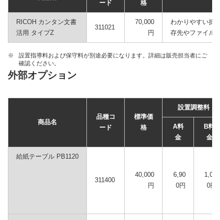
ード
格
RICOH カンタン文書
70,000
わかりやすい操
311021
活用 タイプZ
円
存先やファイル
※
設置指導料および保守料が別途必要になります。詳細は販売担当者にご
確認ください。
外部オプション
設置調整料
品種コ
標準価
商品名
A料
B料
ード
格
金
金
給紙テーブル PB1120
40,000
6,90
1,00
311400
円
0円
0円