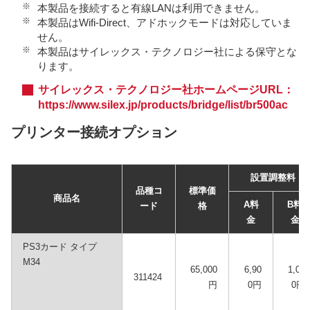
※
本製品を接続すると有線LANは利用できません。
※
本製品はWifi-Direct、アドホックモードは対応していま
せん。
※
本製品はサイレックス・テクノロジー社による保守とな
ります。
サイレックス・テクノロジー社ホームページURL：
https://www.silex.jp/products/bridge/list/br500ac
プリンター接続オプション
設置調整料
品種コ
標準価
商品名
A料
B料
ード
格
金
金
PS3カード タイプ
M34
65,000
6,90
1,00
311424
円
0円
0円