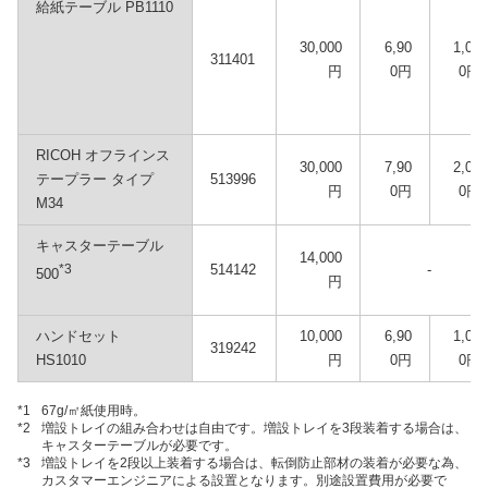
給紙テーブル PB1110
30,000
6,90
1,00
311401
円
0円
0円
RICOH オフラインス
30,000
7,90
2,00
テープラー タイプ
513996
円
0円
0円
M34
キャスターテーブル
14,000
*3
514142
‐
500
円
ハンドセット
10,000
6,90
1,00
319242
HS1010
円
0円
0円
*1
67g/㎡紙使用時。
*2
増設トレイの組み合わせは自由です。増設トレイを3段装着する場合は、
キャスターテーブルが必要です。
*3
増設トレイを2段以上装着する場合は、転倒防止部材の装着が必要な為、
カスタマーエンジニアによる設置となります。別途設置費用が必要で