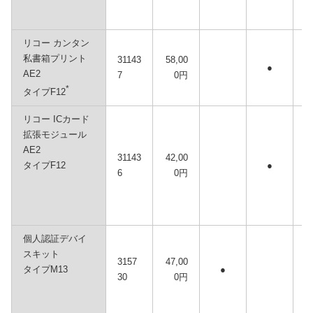
リコー カンタン
私書箱プリント
31143
58,00
●
AE2
7
0円
*
タイプF12
リコー ICカード
拡張モジュール
AE2
31143
42,00
タイプF12
●
6
0円
個人認証デバイ
スキット
3157
47,00
タイプM13
●
30
0円