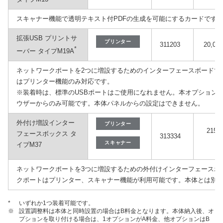
スキャナー機能で透明テキスト付PDFの生成を可能にするカードです
拡張USB プリントサ
プリンター
311203
20,00
*
ーバー タイプM19A
ネットワークポートを2つに増設するためのインターフェースボードで
はプリンター機能のみ対応です。
※装着時は、標準のUSBポートはご使用になれません。本オプションの
ウザーからのみ可能です。本体パネルからの設定はできません。
外付け増設インター
プリンター
215,0
フェースボックス タ
313334
スキャナー
イプM37
ネットワークポートを3つに増設するための外付けインターフェースボ
クポートはプリンター、スキャナー機能が利用可能です。本体とは別
*
いずれか1つ装着可能です。
※
設置調整料は本体と同時設置の場合はB料金となります。本体納入後、オ
プションを取り付ける場合は、1オプションがA料金、他オプションはB