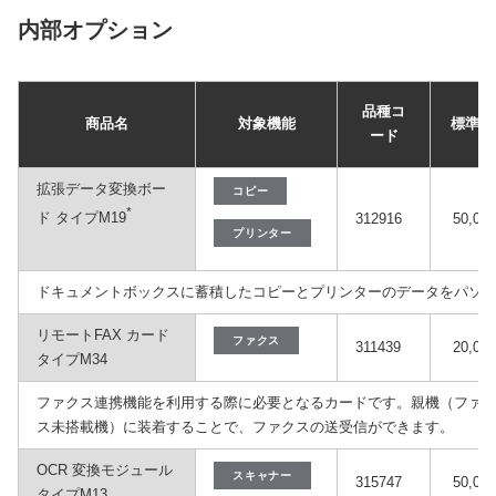
内部オプション
品種コ
商品名
対象機能
標準価
ード
拡張データ変換ボー
コピー
*
ド タイプM19
312916
50,00
プリンター
ドキュメントボックスに蓄積したコピーとプリンターのデータをパソ
リモートFAX カード
ファクス
311439
20,00
タイプM34
ファクス連携機能を利用する際に必要となるカードです。親機（ファ
ス未搭載機）に装着することで、ファクスの送受信ができます。
OCR 変換モジュール
スキャナー
315747
50,00
タイプM13