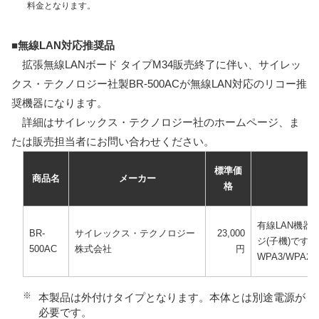
料金となります。
■無線LAN対応推奨品
拡張無線LANボード タイプM34販売終了に伴い、サイレッ
クス・テクノロジー社製BR-500ACが無線LAN対応のリコー推
奨機器になります。
詳細はサイレックス・テクノロジー社のホームページ、ま
たは販売担当者にお問い合わせください。
標準価
商品名
メーカー
格
有線LAN機器
BR-
サイレックス・テクノロジー
23,000
ジ(子機)です。IE
500AC
株式会社
円
WPA3/WPA2
※
本製品は外付けタイプとなります。本体とは別途電源が
必要です。