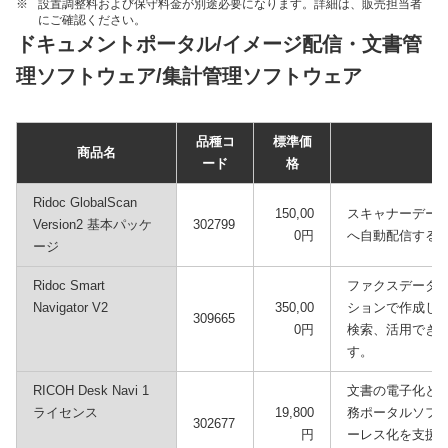
※
設置調整料および保守料金が別途必要になります。詳細は、販売担当者
にご確認ください。
ドキュメントポータル/イメージ配信・文書管
理ソフトウェア/集計管理ソフトウェア
品種コ
標準価
商品名
ード
格
Ridoc GlobalScan
150,00
スキャナーデー
Version2 基本パッケ
302799
0円
へ自動配信する
ージ
Ridoc Smart
ファクスデータ
Navigator V2
350,00
ションで作成し
309665
0円
検索、活用でき
す。
RICOH Desk Navi 1
文書の電子化と
ライセンス
19,800
務ポータルソフ
302677
円
ーレス化を支援