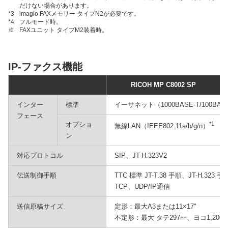
だけない場合があります。
*3
imagio FAXメモリー タイプN2が必要です。
*4
フルモード時。
※
FAXユニット タイプM2装着時。
IP-ファクス機能
RICOH MP C8002 SP
インター
標準
イーサネット（1000BASE-T/100BASE
フェース
オプショ
*1
無線LAN（IEEE802.11a/b/g/n）
ン
対応プロトコル
SIP、JT-H.323V2
伝送制御手順
TTC 標準 JT-T.38 手順、JT-H.323
TCP、UDP/IP通信
送信原稿サイズ
定形：最大A3または11×17"
不定形：最大 タテ297㎜、ヨコ1,200