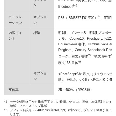
IEEE1284 準拠双方向パラレル、無線LAN（
ン
®
*8
Bluetooth
エミュレ
オプショ
*4
*4
R55（IBM5577-F01/F02）
、RTIFF
ーション
ン
内蔵フォ
標準
明朝L、ゴシックB、明朝Lプロポー
ント
ナル、 Courier10、Prestige Elite12、L
CourierNew4 書体、Nimbus Sans 4
Dingbats、Century Schoolbook 
*9
™
ローク、和文2 書体
（平成明朝体
*9
欧文136 書体
オプショ
®
<PostScript
3> 和文（リュウミンライ
ン
朝L、HGゴシックB）<PCL> 欧文45 書体、In
変倍率
25～400％（RPCS時）
*1
データ処理終了から排出完了までの時間。A4ヨコ、等倍、本体第1トレイ
給紙、フェイスアップ排紙。
*2
デフォルト設定（2,400dpi相当×600dpi）に比べて、プリント速度が低下
します。