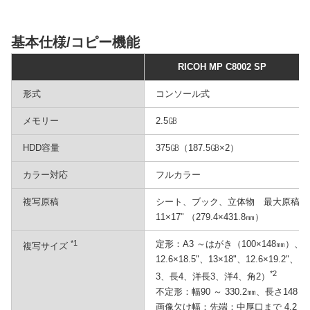
基本仕様/コピー機能
RICOH MP C8002 SP
形式
コンソール式
メモリー
2.5㎇
HDD容量
375㎇（187.5㎇×2）
カラー対応
フルカラー
複写原稿
シート、ブック、立体物 最大原稿サイズ
11×17" （279.4×431.8㎜）
*1
定形：A3 ～はがき（100×148㎜）、11×1
複写サイズ
12.6×18.5"、13×18"、12.6×19.2"
*2
3、長4、洋長3、洋4、角2）
不定形：幅90 ～ 330.2㎜、長さ148 ～ 
画像欠け幅：先端：中厚口まで 4.2（+1.8