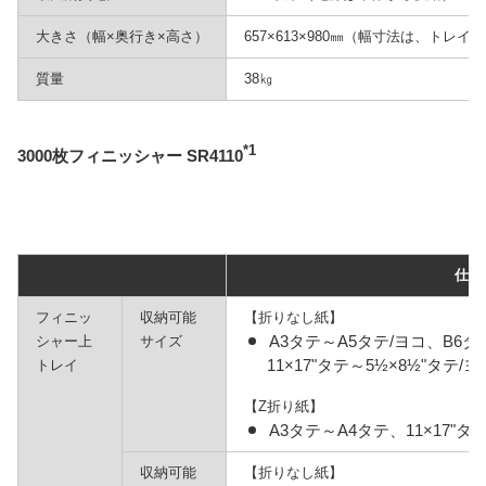
大きさ（幅×奥行き×高さ）
657×613×980㎜（幅寸法は、トレイ
質量
38㎏
*1
3000枚フィニッシャー SR4110
仕様
フィニッ
収納可能
【折りなし紙】
A3タテ～A5タテ/ヨコ、B6タテ
シャー上
サイズ
11×17"タテ～5½×8½"タテ/
トレイ
【Z折り紙】
A3タテ～A4タテ、11×17"タテ
収納可能
【折りなし紙】