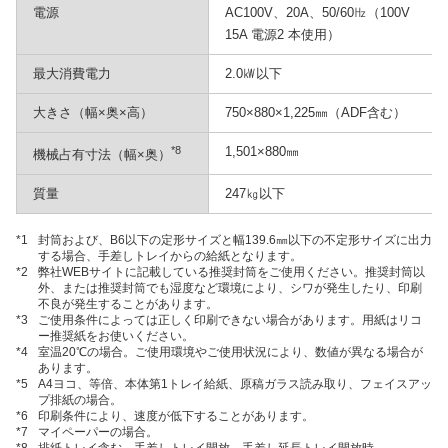
電源
AC100V、20A、50/60㎐（100V
15A 電源2 本使用）
最大消費電力
2.0㎾以下
大きさ（幅×奥×高）
750×880×1,225㎜（ADF含む）
*8
1,501×880㎜
機械占有寸法（幅×奥）
質量
247㎏以下
*1
封筒および、B6以下の定形サイズと幅139.6㎜以下の不定形サイズに出力
する場合、手差しトレイからの給紙となります。
*2
弊社WEBサイトに記載している推奨封筒をご使用ください。推奨封筒以
外、または推奨封筒でも湿度など環境により、シワが発生したり、印刷
不良が発生することがあります。
*3
ご使用条件によっては正しく印刷できない場合があります。用紙はリコ
ー推奨紙をお使いください。
*4
室温20℃の場合。ご使用環境やご使用状況により、数値が異なる場合が
あります。
*5
A4ヨコ、等倍、本体第1トレイ給紙、原稿ガラス読み取り、フェイスアッ
プ排紙の場合。
*6
印刷条件により、速度が低下することがあります。
*7
マイペーパーの場合。