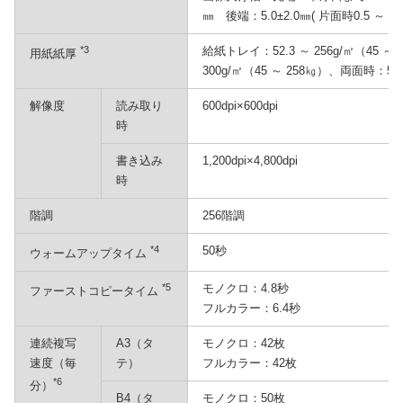
㎜ 後端：5.0±2.0㎜( 片面時0.5 ～ 7.
*3
給紙トレイ：52.3 ～ 256g/㎡（45 ～
用紙紙厚
300g/㎡（45 ～ 258㎏）、両面時：52.3
解像度
読み取り
600dpi×600dpi
時
書き込み
1,200dpi×4,800dpi
時
階調
256階調
*4
50秒
ウォームアップタイム
*5
モノクロ：4.8秒
ファーストコピータイム
フルカラー：6.4秒
連続複写
A3（タ
モノクロ：42枚
速度（毎
テ）
フルカラー：42枚
*6
分）
B4（タ
モノクロ：50枚