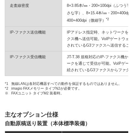
走査線密度
8×3.85本/㎜・200×100dpi（ふつう字）
*
さな字）、8×15.4本/㎜・200×400dpi
*2
400×400dpi（微細字）
IP-ファクス送信機能
IPアドレス指定時、ネットワークを通じてJ
クス機へ送信可能。VoIPゲートウェ
されているG3ファクスへ送信するこ
IP-ファクス受信機能
JT-T.38 規格対応のIP-ファクス
ークを通じて受信が可能。VoIPゲー
続されているG3ファクスからファク
*1
無線LANは各対応機器すべての動作を保証するものではありません。
*2
imagio FAXメモリー タイプN2が必要です。
※
FAXユニット タイプM2 装着時。
主なオプション仕様
自動原稿送り装置（本体標準装備）