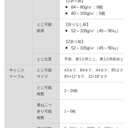
【Z折り紙】
64～80g/㎡：8枚
80～105g/㎡：5枚
とじ可能
【折りなし紙】
52～105g/㎡（45～90㎏）
紙厚
【Z折り紙】
52～105g/㎡（45～90㎏）
とじ位置
手前、奥1カ所とじ、奥1カ所斜めと
中とじス
とじ可能
A3タテ、B4タテ、A4タテ、B5タテ、11
テープル
サイズ
8½×11"タテ、12×18"タテ
とじ可能
2～20枚
枚数
重ね二つ
折り可能
1～5枚
枚数