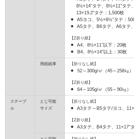
8½×14"タテ、8½×11"タテ、
13×19.2"タテ：1,500枚
A5ヨコ、5½×8½"タテ：500
A5タテ、B6タテ、A6タテ、5½
【Z折り紙】
A4、8½×11"以下：20枚
B4、8½×14"以上：30枚
用紙紙厚
【折りなし紙】
52～300g/㎡（45～258㎏）
【Z折り紙】
64～105g/㎡（55～90㎏）
ステープ
とじ可能
【折りなし紙】
A3タテ～B5タテ/ヨコ、11×17
ル
サイズ
【Z折り紙】
A3タテ、B4タテ、11×17"タ
とじ可能
【折りなし紙】