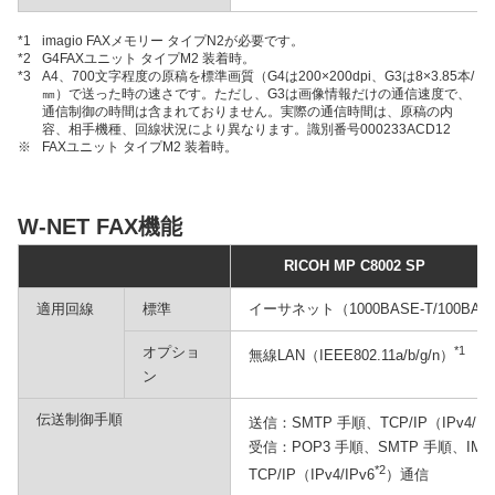
*1
imagio FAXメモリー タイプN2が必要です。
*2
G4FAXユニット タイプM2 装着時。
*3
A4、700文字程度の原稿を標準画質（G4は200×200dpi、G3は8×3.85本/
㎜）で送った時の速さです。ただし、G3は画像情報だけの通信速度で、
通信制御の時間は含まれておりません。実際の通信時間は、原稿の内
容、相手機種、回線状況により異なります。識別番号000233ACD12
※
FAXユニット タイプM2 装着時。
W-NET FAX機能
RICOH MP C8002 SP
適用回線
標準
イーサネット（1000BASE-T/100BASE
オプショ
*1
無線LAN（IEEE802.11a/b/g/n）
ン
伝送制御手順
送信：SMTP 手順、TCP/IP（IPv4/IP
受信：POP3 手順、SMTP 手順、IMA
*2
TCP/IP（IPv4/IPv6
）通信