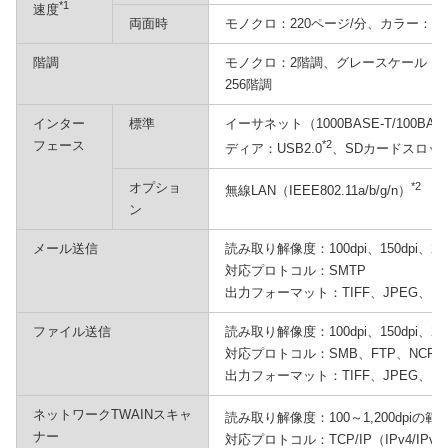
*1
速度
両面時
モノクロ：220ページ/分、カラー：22
階調
モノクロ：2階調、グレースケール：25
256階調
インター
標準
イーサネット（1000BASE-T/100BASE
フェース
*2
ディア：USB2.0
、SDカードスロッ
オプショ
*2
無線LAN（IEEE802.11a/b/g/n）
ン
メール送信
読み取り解像度：100dpi、150dpi、200dp
対応プロトコル：SMTP
出力フォーマット：TIFF、JPEG、PD
ファイル送信
読み取り解像度：100dpi、150dpi、200dp
対応プロトコル：SMB、FTP、NCP、
出力フォーマット：TIFF、JPEG、PD
ネットワークTWAINスキャ
読み取り解像度：100～1,200dpiの
ナー
対応プロトコル：TCP/IP（IPv4/IPv6