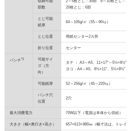
収納可能
2～5枚とじ：30部 6～10枚とじ：15
部数
20枚とじ：6部
とじ可能
64～105g/㎡（55～90㎏）
紙厚
とじ位置
用紙センター2カ所
折り位置
センター
*2
可能サイ
パンチ
タテ ： A3～A5、11×17"～5½×8½"
ズ（方
ヨコ：A4～A5、8½×11"、5½×8½"
向）
可能紙厚
52～256g/㎡（45～220㎏）
パンチ穴
2穴
位置
最大消費電力
70W以下（電源は本体から供給）
大きさ（幅×奥行き×高さ）
657×613×980㎜（幅寸法は、トレイ