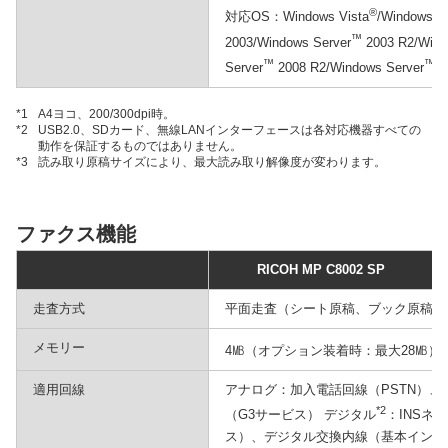
®
®
対応OS：Windows Vista
/Windows
™
2003/Windows Server
2003 R2/Wind
™
™
Server
2008 R2/Windows Server
2
*1
A4ヨコ、200/300dpi時。
*2
USB2.0、SDカード、無線LANインターフェースは各対応機器すべての
動作を保証するものではありません。
*3
読み取り原稿サイズにより、最大読み取り解像度が変わります。
ファクス機能
RICOH MP C8002 SP
走査方式
平面走査（シート原稿、ブック原稿両
メモリー
*
4㎆（オプション装着時：最大28㎆）
適用回線
アナログ：加入電話回線（PSTN）、
*2
（G3サービス） デジタル
：INSネ
ス）、デジタル交換内線（基本インタ