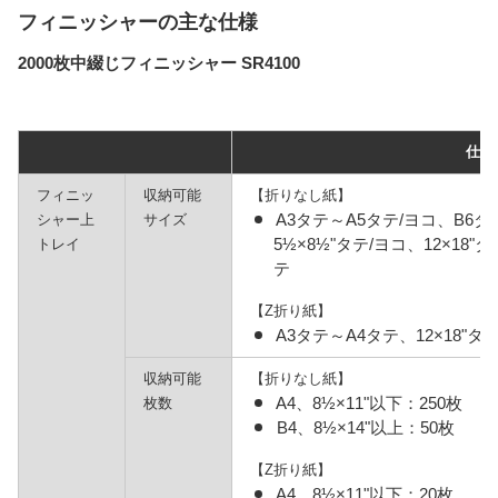
フィニッシャーの主な仕様
2000枚中綴じフィニッシャー SR4100
仕様
フィニッ
収納可能
【折りなし紙】
A3タテ～A5タテ/ヨコ、B6タテ
シャー上
サイズ
5½×8½"タテ/ヨコ、12×18"タ
トレイ
テ
【Z折り紙】
A3タテ～A4タテ、12×18"タテ
収納可能
【折りなし紙】
A4、8½×11"以下：250枚
枚数
B4、8½×14"以上：50枚
【Z折り紙】
A4、8½×11"以下：20枚