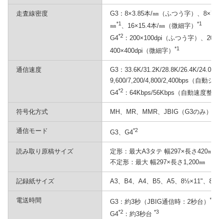
走査線密度
G3：8×3.85本/㎜（ふつう字）、8×7.
*1
*1
㎜
、16×15.4本/㎜（微細字）
*2
G4
：200×100dpi（ふつう字）、20
*1
400×400dpi（微細字）
通信速度
G3：33.6K/31.2K/28.8K/26.4K/24.0K/2
9,600/7,200/4,800/2,400bps
*2
G4
：64Kbps/56Kbps（自動速度整
符号化方式
MH、MR、MMR、JBIG（G3のみ）
通信モード
*2
G3、G4
読み取り原稿サイズ
定形：最大A3タテ 幅297×長さ420㎜
不定形：最大 幅297×長さ1,200㎜
記録紙サイズ
A3、B4、A4、B5、A5、8½×11"、8½×
電送時間
*3
G3：約3秒（JBIG通信時：2秒台）
*2
*3
G4
：約3秒台