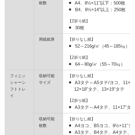
A4、8½×11"以下：500枚
枚数
B4、8½×14"以上：250枚
【Z折り紙】
30枚
用紙紙厚
【折りなし紙】
52～216g/㎡（45～185㎏）
【Z折り紙】
64～80g/㎡（55～70㎏）
フィニッ
収納可能
【折りなし紙】
A3タテ～A5タテ/ヨコ、11×1
シャーシ
サイズ
12×18"タテ、13×19"タテ
フトトレ
イ
【Z折り紙】
A3タテ～A4タテ、11×17"タテ
収納可能
【折りなし紙】
A4ヨコ、B5ヨコ、8½×11"ヨコ
枚数
A3タテ、B4タテ、A4タテ、B5