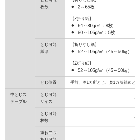
2～65枚
枚数
【Z折り紙】
64～80g/㎡：8枚
80～105g/㎡：5枚
とじ可能
【折りなし紙】
52～105g/㎡（45～90㎏）
紙厚
【Z折り紙】
52～105g/㎡（45～90㎏）
とじ位置
手前、奥1カ所とじ、奥1カ所斜めと
中とじス
とじ可能
－
テープル
サイズ
とじ可能
－
枚数
重ね二つ
折り可能
－