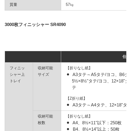
質量
57㎏
3000枚フィニッシャー SR4090
仕様
フィニッ
収納可能
【折りなし紙】
A3タテ～A5タテ/ヨコ、B6タテ
シャー上
サイズ
5½×8½"タテ/ヨコ、12×18"タ
トレイ
テ
【Z折り紙】
A3タテ～A4タテ、12×18"タテ
収納可能
【折りなし紙】
A4、8½×11"以下：250枚
枚数
B4、8½×14"以上：50枚