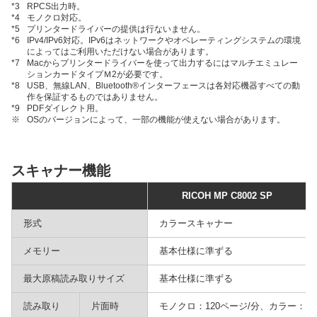
*3
RPCS出力時。
*4
モノクロ対応。
*5
プリンタードライバーの提供は行ないません。
*6
IPv4/IPv6対応。IPv6はネットワークやオペレーティングシステムの環境
によってはご利用いただけない場合があります。
*7
Macからプリンタードライバーを使って出力するにはマルチエミュレー
ションカードタイプＭ2が必要です。
*8
USB、無線LAN、Bluetooth®インターフェースは各対応機器すべての動
作を保証するものではありません。
*9
PDFダイレクト用。
※
OSのバージョンによって、一部の機能が使えない場合があります。
スキャナー機能
RICOH MP C8002 SP
形式
カラースキャナー
メモリー
基本仕様に準ずる
最大原稿読み取りサイズ
基本仕様に準ずる
読み取り
片面時
モノクロ：120ページ/分、カラー：12