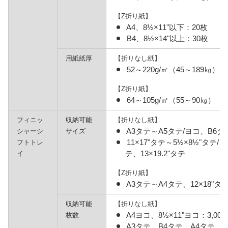
【Z折り紙】
A4、8½×11"以下：20枚
B4、8½×14"以上：30枚
用紙紙厚
【折りなし紙】
52～220g/㎡（45～189㎏）
【Z折り紙】
64～105g/㎡（55～90㎏）
フィニッ
収納可能
【折りなし紙】
A3タテ～A5タテ/ヨコ、B6タ
シャーシ
サイズ
11×17"タテ～5½×8½"タテ/
フトトレ
テ、13×19.2"タテ
イ
【Z折り紙】
A3タテ～A4タテ、12×18"タテ
収納可能
【折りなし紙】
A4ヨコ、8½×11"ヨコ：3,000
枚数
A3タテ、B4タテ、A4タテ、B5