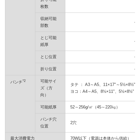
枚数
収納可能
－
部数
とじ可能
－
紙厚
とじ位置
－
折り位置
－
*2
可能サイ
パンチ
タテ ： A3～A5、11×17"～5½×8½"
ズ（方
ヨコ：A4～A5、8½×11"、5½×8½"
向）
可能紙厚
52～256g/㎡（45～220㎏）
パンチ穴
2穴
位置
最大消費電力
70W以下（電源は本体から供給）