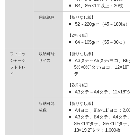
B4、8½×14"以上：30枚
用紙紙厚
【折りなし紙】
52～220g/㎡（45～189㎏）
【Z折り紙】
64～105g/㎡（55～90㎏）
フィニッ
収納可能
【折りなし紙】
A3タテ～A5タテ/ヨコ、B6タテ
シャーシ
サイズ
5½×8½"タテ/ヨコ、12×18"タ
フトトレ
テ
イ
【Z折り紙】
A3タテ～A4タテ、12×18"タテ
収納可能
【折りなし紙】
A4ヨコ、8½×11"ヨコ：2,000
枚数
A3タテ、B4タテ、A4タテ、B5
8½×14"タテ、8½×11"タテ、
13×19.2"タテ：1,000枚