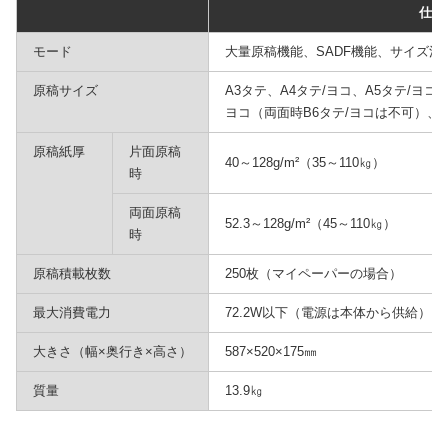
仕様
モード
大量原稿機能、SADF機能、サイズ
原稿サイズ
A3タテ、A4タテ/ヨコ、A5タテ/ヨコ、
ヨコ（両面時B6タテ/ヨコは不可）、11×
原稿紙厚
片面原稿
40～128g/m²（35～110㎏）
時
両面原稿
52.3～128g/m²（45～110㎏）
時
原稿積載枚数
250枚（マイペーパーの場合）
最大消費電力
72.2W以下（電源は本体から供給）
大きさ（幅×奥行き×高さ）
587×520×175㎜
質量
13.9㎏