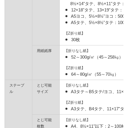
8½×14"タテ、8½×11"タテ：1
12×18"タテ、13×19"タテ：1,
A5ヨコ、5½×8½"ヨコ：500
A5タテ、5½×8½"タテ：100
【Z折り紙】
30枚
用紙紙厚
【折りなし紙】
52～300g/㎡（45～258㎏）
【Z折り紙】
64～80g/㎡（55～70㎏）
ステープ
とじ可能
【折りなし紙】
A3タテ～B5タテ/ヨコ、11×17
ル
サイズ
【Z折り紙】
A3タテ、B4タテ、11×17"タ
とじ可能
【折りなし紙】
A4、8½×11"以下：2～100枚
枚数