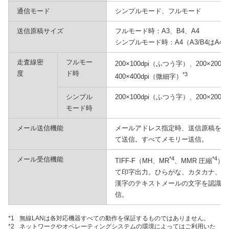
通信モード
シンプルモード、フルモード
送信原稿サイズ
フルモード時：A3、B4、A4
シンプルモード時：A4（A3/B4はA
走査線密
フルモー
200×100dpi（ふつう字）、200×200d
度
ド時
*3
400×400dpi（微細字）
シンプル
200×100dpi（ふつう字）、200×200
モード時
メール送信機能
メールアドレス指定時、送信原稿を自
て送信。すべてメモリー送信。
メール受信機能
*4
*4
TIFF-F（MH、MR
、MMR 圧縮
）
て印字出力。ひらがな、カタカナ、英
漢字のテキストメールの文字を認識し
信。
*1
無線LANは各対応機器すべての動作を保証するものではありません。
*2
ネットワークやオペレーティングシステムの環境によってはご利用いた