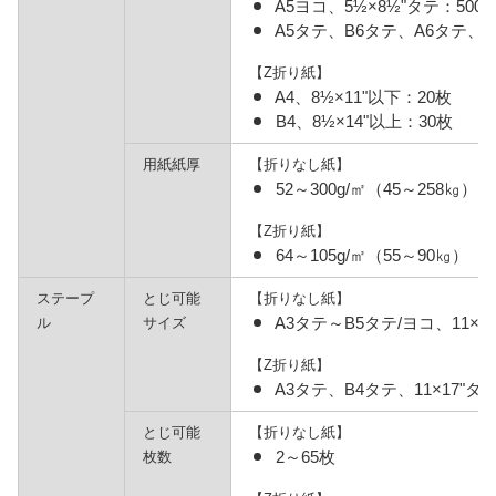
A5ヨコ、5½×8½"タテ：500
A5タテ、B6タテ、A6タテ、5½
【Z折り紙】
A4、8½×11"以下：20枚
B4、8½×14"以上：30枚
用紙紙厚
【折りなし紙】
52～300g/㎡（45～258㎏）
【Z折り紙】
64～105g/㎡（55～90㎏）
ステープ
とじ可能
【折りなし紙】
A3タテ～B5タテ/ヨコ、11×17
ル
サイズ
【Z折り紙】
A3タテ、B4タテ、11×17"タ
とじ可能
【折りなし紙】
2～65枚
枚数