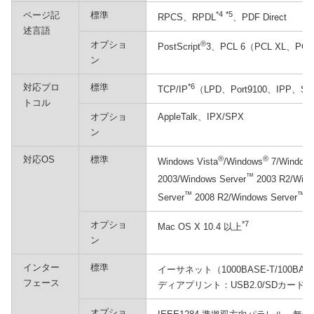
ページ記
標準
*4
*5
RPCS、RPDL
、PDF Direct
述言語
オプショ
®
PostScript
3、PCL 6（PCL XL、PCL 
ン
対応プロ
標準
*6
TCP/IP
（LPD、Port9100、IPP、
トコル
オプショ
AppleTalk、IPX/SPX
ン
対応OS
標準
®
®
Windows Vista
/Windows
7/Window
™
2003/Windows Server
2003 R2/Wind
™
™
Server
2008 R2/Windows Server
2
オプショ
*7
Mac OS X 10.4 以上
ン
インター
標準
イーサネット（1000BASE-T/100BASE
フェース
ディアプリント：USB2.0/SDカード
オプショ