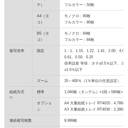
テ）
フルカラー：50枚
A4（ヨ
モノクロ：80枚
コ）
フルカラー：80枚
B5（ヨ
モノクロ：84枚
コ）
フルカラー：84枚
複写倍率
固定
1：1、1.15、1.22、1.41、2.00、4.00
0.61、0.50、0.25
倍率誤差 等倍：タテ±0.5％以下、ヨ
±1.0％以下
ズーム
25～400％（1％単位の任意設定）
給紙方式
標準
1,040枚（タンデム）×1段＋580枚×
*7
オプショ
A4 大量給紙トレイ RT4020：4,780枚
ン
A3 大量給紙トレイ RT4030：2,390枚
連続複写枚数
9,999枚