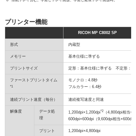
*8
排紙トレイ含む。手差しトレイ開放、手差し延長トレイ開放時。
プリンター機能
RICOH MP C8002 SP
形式
内蔵型
メモリー
基本仕様に準ずる
プリントサイズ
定形：基本仕様に準ずる 不定形：基
ファーストプリントタイム
モノクロ：4.8秒
*1
フルカラー：6.4秒
連続プリント速度（毎分）
連続複写速度と同速
解像度
データ処
*2
1,200dpi×1,200dpi
（4,800dpi相当×1,
理
600dpi×600dpi（9,600dpi相当×600dp
プリント
1,200dpi×4,800dpi