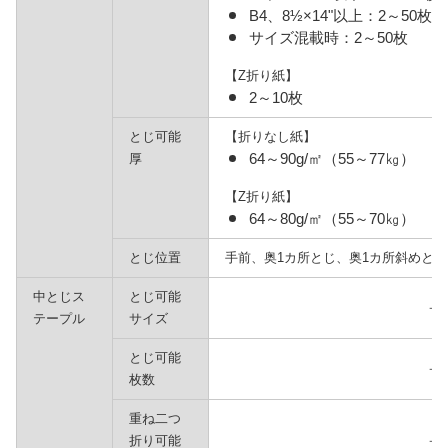
B4、8½×14"以上：2～50枚
サイズ混載時：2～50枚
【Z折り紙】
2～10枚
とじ可能
【折りなし紙】
64～90g/㎡（55～77㎏）
厚
【Z折り紙】
64～80g/㎡（55～70㎏）
とじ位置
手前、奥1カ所とじ、奥1カ所斜めと
中とじス
とじ可能
－
テープル
サイズ
とじ可能
－
枚数
重ね二つ
折り可能
－