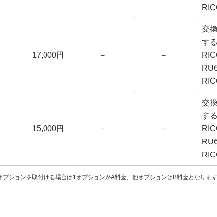
RI
交換
す
17,000円
－
－
RI
RU
RI
交換
す
15,000円
－
－
RI
RU
RI
オプションを取付ける場合は1オプションがA料金、他オプションはB料金となりま