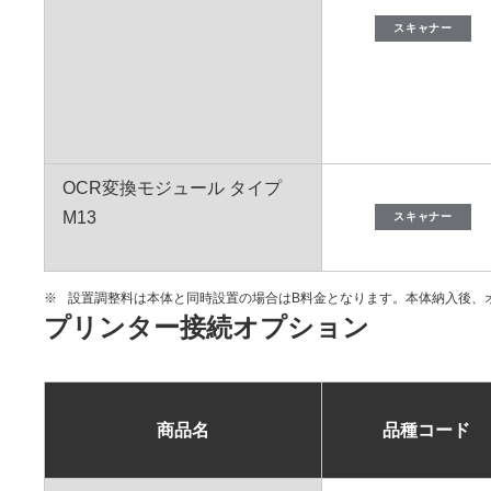
スキャナー
OCR変換モジュール タイプ
M13
スキャナー
※
設置調整料は本体と同時設置の場合はB料金となります。本体納入後、
プリンター接続オプション
商品名
品種コード