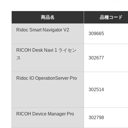
商品名
品種コード
Ridoc Smart Navigator V2
309665
RICOH Desk Navi 1 ライセン
ス
302677
Ridoc IO OperationServer Pro
302514
RICOH Device Manager Pro
302798