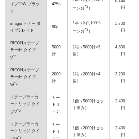
8,160
イプ29W ブラッ
425g
*3
円
ージ分
）
ク
1本（約1,100ペ
imagio トナー タ
3,700
60g
*3
イプ3 レッド
円
ージ分
）
RICOHステープ
5000
1箱（5000針×3
4,800
ラー針 タイプ
針
個）
円
*4
V
RICOHステープ
2000
1箱（2000針×4
3,200
ラー針 タイプ
針
個）
円
*5
W
ステープラーカ
カー
1個（5000針セッ
2,400
ートリッジ タイ
トリ
ト済み）
円
*6
ッジ
プV
ステープラーカ
カー
1個（2000針セッ
2,400
ートリッジ タイ
トリ
ト済み）
円
*7
ッジ
プW