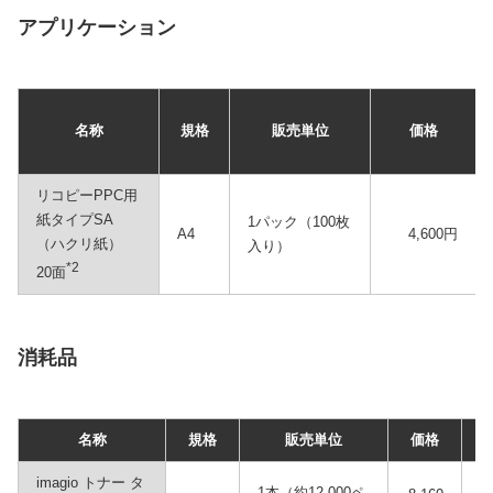
アプリケーション
名称
規格
販売単位
価格
リコピーPPC用
紙タイプSA
1パック（100枚
A4
4,600円
（ハクリ紙）
入り）
*2
20面
消耗品
名称
規格
販売単位
価格
imagio トナー タ
1本（約12,000ペ