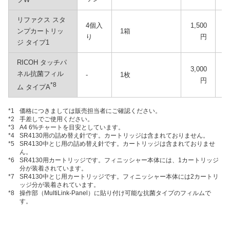
リファクス スタ
4個入
1,500
ンプカートリッ
1箱
り
円
ジ タイプ1
RICOH タッチパ
3,000
ネル抗菌フィル
‐
1枚
円
*8
ム タイプA
*1
価格につきましては販売担当者にご確認ください。
*2
手差しでご使用ください。
*3
A4 6%チャートを目安としています。
*4
SR4130用の詰め替え針です。カートリッジは含まれておりません。
*5
SR4130中とじ用の詰め替え針です。カートリッジは含まれておりませ
ん。
*6
SR4130用カートリッジです。フィニッシャー本体には、1カートリッジ
分が装着されています。
*7
SR4130中とじ用カートリッジです。フィニッシャー本体には2カートリ
ッジ分が装着されています。
*8
操作部（MultiLink-Panel）に貼り付け可能な抗菌タイプのフィルムで
す。