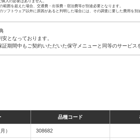
、ご購入の必要はありません。
の範囲を超えた場合、交通費・出張費・宿泊費等が別途必要となります。
のソフトウェア以外に原因があると判明した場合には、その調査に要した費用を別
典
割安となっております。
保証期間中もご契約いただいた保守メニューと同等のサービス
ー
品種コード
ヶ月）
308682