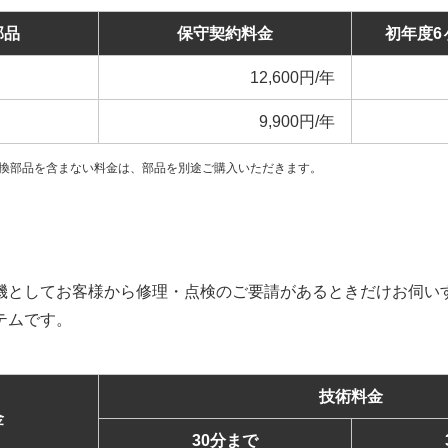
部品
保守契約料金
初年度6
12,600円/年
9,900円/年
換部品を含まない料金は、部品を別途ご購入いただきます。
機としてお客様から修理・点検のご要請があるときだけお伺い
テムです。
技術料金
金
30分まで