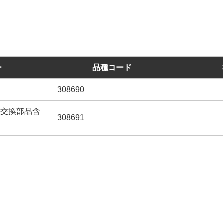
ー
品種コード
308690
期交換部品含
308691