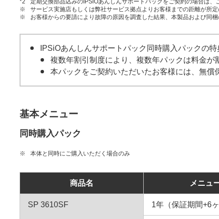
*2
定期交換部品込みのIPSiOあんしんサポートパックをご契約の場合は
※
サービス実施店もしくは弊社サービス拠点よりお客様までの距離が所定
※
お客様からの要請により故障の原因を調査した結果、本製品および同梱
IPSiOあんしんサポートパック同時購入パックの特
複数年割引制度により、複数年パックは料金が
本パックをご契約いただいたお客様には、無償
基本メニュー
同時購入パック
※
本体と同時にご購入いただく場合のみ
商品名
メニュ
SP 3610SF
1年（保証期間+6