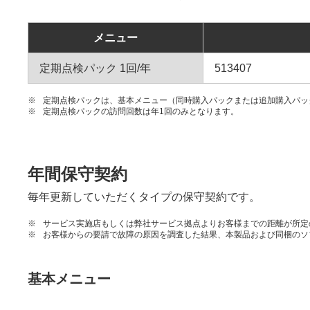
メニュー
定期点検パック 1回/年
513407
※
定期点検パックは、基本メニュー（同時購入パックまたは追加購入パッ
※
定期点検パックの訪問回数は年1回のみとなります。
年間保守契約
毎年更新していただくタイプの保守契約です。
※
サービス実施店もしくは弊社サービス拠点よりお客様までの距離が所定
※
お客様からの要請で故障の原因を調査した結果、本製品および同梱のソ
基本メニュー